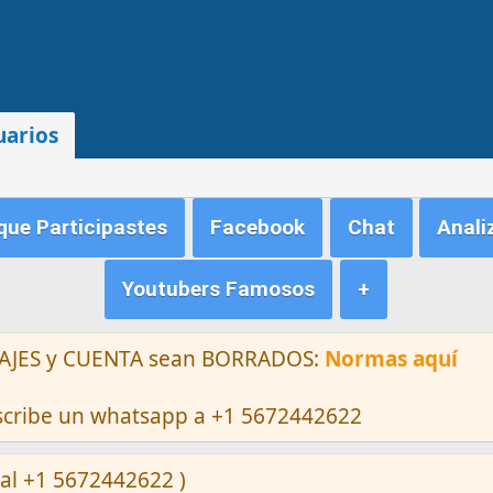
uarios
ue Participastes
Facebook
Chat
Anali
Youtubers Famosos
+
ENSAJES y CUENTA sean BORRADOS:
Normas aquí
escribe un whatsapp a +1 5672442622
al +1 5672442622 )