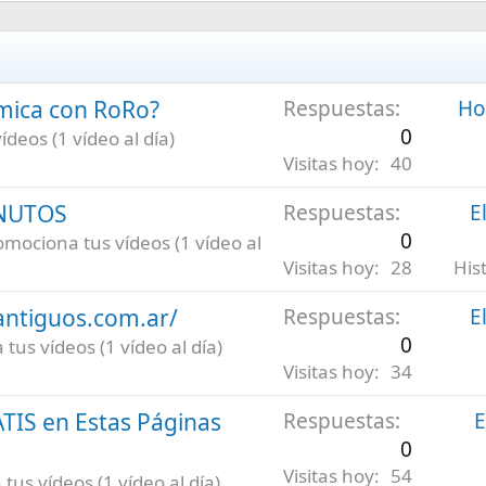
émica con RoRo?
Respuestas
Hoy
0
deos (1 vídeo al día)
Visitas hoy
40
INUTOS
Respuestas
E
0
omociona tus vídeos (1 vídeo al
Visitas hoy
28
His
antiguos.com.ar/
Respuestas
E
0
tus vídeos (1 vídeo al día)
Visitas hoy
34
ATIS en Estas Páginas
Respuestas
E
0
Visitas hoy
54
us vídeos (1 vídeo al día)