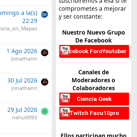
suscribiremos a ella si te
comprometes a mejorar
omingo a la(s)
y ser constante:
22:29
toria_en_Mapas
Nuestro Nuevo Grupo
De Facebook
1 Ago 2026
Facebook ForoYoutuber
Jonathann
Canales de
Moderadores o
30 Jul 2026
Colaboradores
Jonathann
Ciencia Geek
29 Jul 2026
N
Twitch Facu10pro
nahu0093
Ellos participan mucho