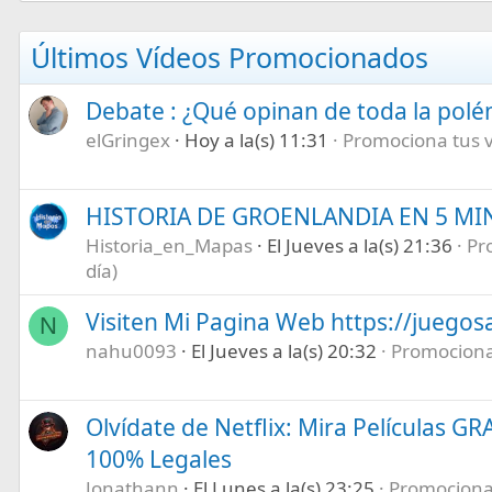
Últimos Vídeos Promocionados
Debate : ¿Qué opinan de toda la pol
elGringex
Hoy a la(s) 11:31
Promociona tus ví
HISTORIA DE GROENLANDIA EN 5 M
Historia_en_Mapas
El Jueves a la(s) 21:36
Pr
día)
Visiten Mi Pagina Web https://juegos
N
nahu0093
El Jueves a la(s) 20:32
Promociona 
Olvídate de Netflix: Mira Películas GR
100% Legales
Jonathann
El Lunes a la(s) 23:25
Promociona t