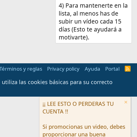
4) Para mantenerte en la
lista, al menos has de
subir un vídeo cada 15
días (Esto te ayudará a
motivarte).
Términos y reglas
Privacy policy
Ayuda
Portal
R
S
S
tiliza las cookies básicas para su correcto
¡¡ LEE ESTO O PERDERAS TU
CUENTA !!
Si promocionas un video, debes
proporcionar una buena