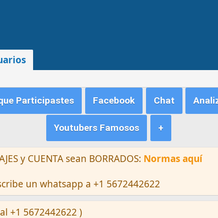
uarios
ue Participastes
Facebook
Chat
Anali
Youtubers Famosos
+
ENSAJES y CUENTA sean BORRADOS:
Normas aquí
escribe un whatsapp a +1 5672442622
al +1 5672442622 )