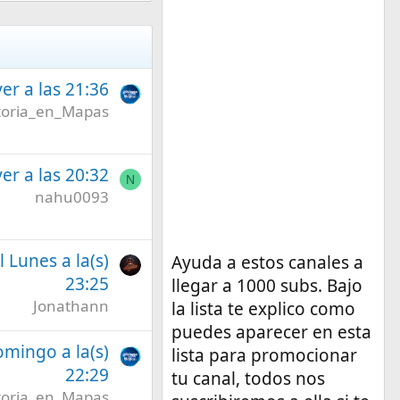
er a las 21:36
toria_en_Mapas
er a las 20:32
N
nahu0093
l Lunes a la(s)
Ayuda a estos canales a
23:25
llegar a 1000 subs. Bajo
Jonathann
la lista te explico como
puedes aparecer en esta
omingo a la(s)
lista para promocionar
22:29
tu canal, todos nos
toria_en_Mapas