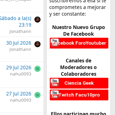
suscribiremos a ella si te
comprometes a mejorar
y ser constante:
 Sábado a la(s)
23:19
Nuestro Nuevo Grupo
Jonathann
De Facebook
30 Jul 2026
Facebook ForoYoutuber
Jonathann
Canales de
Moderadores o
29 Jul 2026
N
Colaboradores
nahu0093
Ciencia Geek
27 Jul 2026
Twitch Facu10pro
N
nahu0093
Ellos participan mucho