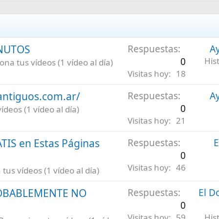
INUTOS
Respuestas
Ay
0
His
na tus vídeos (1 vídeo al día)
Visitas hoy
18
antiguos.com.ar/
Respuestas
Ay
0
deos (1 vídeo al día)
Visitas hoy
21
ATIS en Estas Páginas
Respuestas
E
0
Visitas hoy
46
us vídeos (1 vídeo al día)
ROBABLEMENTE NO
Respuestas
El D
0
Visitas hoy
59
His