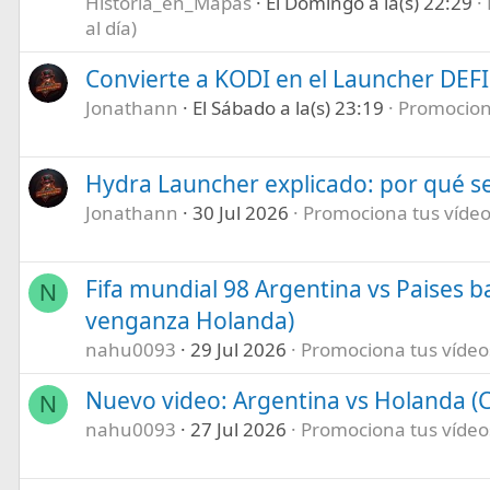
Historia_en_Mapas
El Domingo a la(s) 22:29
al día)
Convierte a KODI en el Launcher DEF
Jonathann
El Sábado a la(s) 23:19
Promociona
Hydra Launcher explicado: por qué se
Jonathann
30 Jul 2026
Promociona tus vídeos
Fifa mundial 98 Argentina vs Paises b
N
venganza Holanda)
nahu0093
29 Jul 2026
Promociona tus vídeos 
Nuevo video: Argentina vs Holanda (C
N
nahu0093
27 Jul 2026
Promociona tus vídeos 