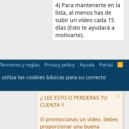
4) Para mantenerte en la
lista, al menos has de
subir un vídeo cada 15
días (Esto te ayudará a
motivarte).
Términos y reglas
Privacy policy
Ayuda
Portal
R
S
S
tiliza las cookies básicas para su correcto
¡¡ LEE ESTO O PERDERAS TU
CUENTA !!
Si promocionas un video, debes
proporcionar una buena