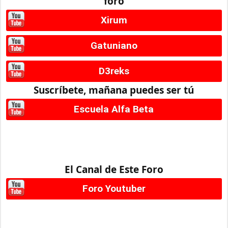
foro
Xirum
Gatuniano
D3reks
Suscríbete, mañana puedes ser tú
Escuela Alfa Beta
El Canal de Este Foro
Foro Youtuber