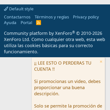
Default style
Contactarnos
Términos y reglas
Privacy policy
Ayuda
Portal
R
S
S
®
Community platform by XenForo
© 2010-2026
XenForo Ltd.
Como cualquier otra web, esta web
utiliza las cookies básicas para su correcto
funcionamiento.
¡¡ LEE ESTO O PERDERAS TU
CUENTA !!
Si promocionas un video, debes
proporcionar una buena
descripción.
Solo se permite la promoción de