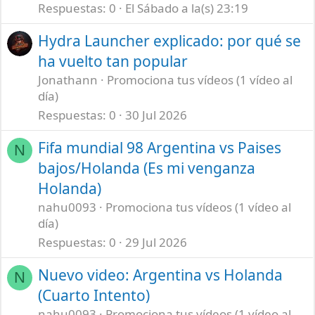
Respuestas
0
El Sábado a la(s) 23:19
Hydra Launcher explicado: por qué se
ha vuelto tan popular
Jonathann
Promociona tus vídeos (1 vídeo al
día)
Respuestas
0
30 Jul 2026
Fifa mundial 98 Argentina vs Paises
N
bajos/Holanda (Es mi venganza
Holanda)
nahu0093
Promociona tus vídeos (1 vídeo al
día)
Respuestas
0
29 Jul 2026
Nuevo video: Argentina vs Holanda
N
(Cuarto Intento)
nahu0093
Promociona tus vídeos (1 vídeo al