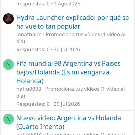
Respuestas
0
1 Ago 2026
Hydra Launcher explicado: por qué se
ha vuelto tan popular
Jonathann
Promociona tus vídeos (1 vídeo al
día)
Respuestas
0
30 Jul 2026
Fifa mundial 98 Argentina vs Paises
N
bajos/Holanda (Es mi venganza
Holanda)
nahu0093
Promociona tus vídeos (1 vídeo al
día)
Respuestas
0
29 Jul 2026
Nuevo video: Argentina vs Holanda
N
(Cuarto Intento)
nahu0093
Promociona tus vídeos (1 vídeo al