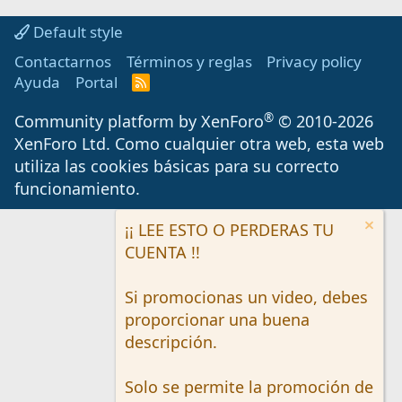
Default style
Contactarnos
Términos y reglas
Privacy policy
Ayuda
Portal
R
S
S
®
Community platform by XenForo
© 2010-2026
XenForo Ltd.
Como cualquier otra web, esta web
utiliza las cookies básicas para su correcto
funcionamiento.
¡¡ LEE ESTO O PERDERAS TU
CUENTA !!
Si promocionas un video, debes
proporcionar una buena
descripción.
Solo se permite la promoción de