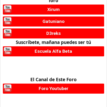
foro
Xirum
Gatuniano
D3reks
Suscríbete, mañana puedes ser tú
Escuela Alfa Beta
El Canal de Este Foro
Foro Youtuber