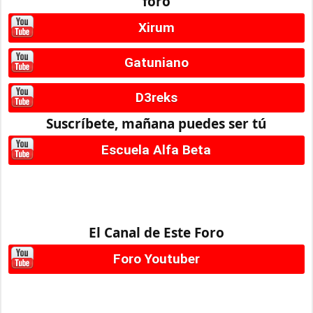
foro
Xirum
Gatuniano
D3reks
Suscríbete, mañana puedes ser tú
Escuela Alfa Beta
El Canal de Este Foro
Foro Youtuber