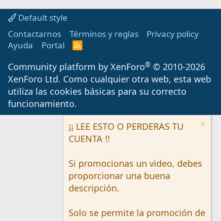
Default style
Contactarnos
Términos y reglas
Privacy policy
Ayuda
Portal
R
S
S
®
Community platform by XenForo
© 2010-2026
XenForo Ltd.
Como cualquier otra web, esta web
utiliza las cookies básicas para su correcto
funcionamiento.
¡¡ LEE ESTO O PERDERAS TU
CUENTA !!
Si promocionas un video, debes
proporcionar una buena
descripción.
Solo se permite la promoción de