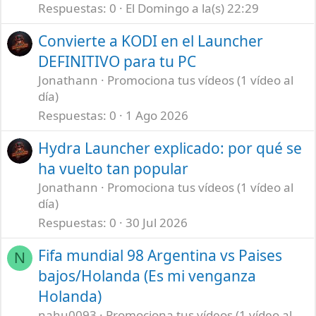
Respuestas
0
El Domingo a la(s) 22:29
Convierte a KODI en el Launcher
DEFINITIVO para tu PC
Jonathann
Promociona tus vídeos (1 vídeo al
día)
Respuestas
0
1 Ago 2026
Hydra Launcher explicado: por qué se
ha vuelto tan popular
Jonathann
Promociona tus vídeos (1 vídeo al
día)
Respuestas
0
30 Jul 2026
Fifa mundial 98 Argentina vs Paises
N
bajos/Holanda (Es mi venganza
Holanda)
nahu0093
Promociona tus vídeos (1 vídeo al