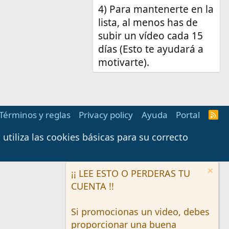
4) Para mantenerte en la
lista, al menos has de
subir un vídeo cada 15
días (Esto te ayudará a
motivarte).
Términos y reglas
Privacy policy
Ayuda
Portal
R
S
S
tiliza las cookies básicas para su correcto
¡¡ LEE ESTO O PERDERAS TU
CUENTA !!
Si promocionas un video, debes
proporcionar una buena