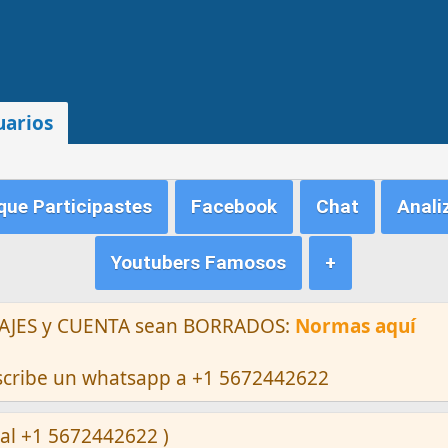
uarios
ue Participastes
Facebook
Chat
Anali
Youtubers Famosos
+
ENSAJES y CUENTA sean BORRADOS:
Normas aquí
escribe un whatsapp a +1 5672442622
al +1 5672442622 )