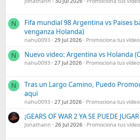
Jonathann
30 Jul 2026
Promociona tus vídeos
Fifa mundial 98 Argentina vs Paises b
N
venganza Holanda)
nahu0093
29 Jul 2026
Promociona tus vídeos 
Nuevo video: Argentina vs Holanda (C
N
nahu0093
27 Jul 2026
Promociona tus vídeos 
Tras un Largo Camino, Puedo Promoc
N
aqui
nahu0093
27 Jul 2026
Promociona tus vídeos 
¡GEARS OF WAR 2 YA SE PUEDE JUGAR E
Jonathann
26 Jul 2026
Promociona tus vídeos