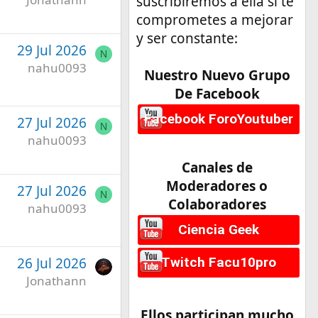
suscribiremos a ella si te
comprometes a mejorar
y ser constante:
29 Jul 2026
N
nahu0093
Nuestro Nuevo Grupo
De Facebook
Facebook ForoYoutuber
27 Jul 2026
N
nahu0093
Canales de
Moderadores o
27 Jul 2026
N
Colaboradores
nahu0093
Ciencia Geek
26 Jul 2026
Twitch Facu10pro
Jonathann
Ellos participan mucho