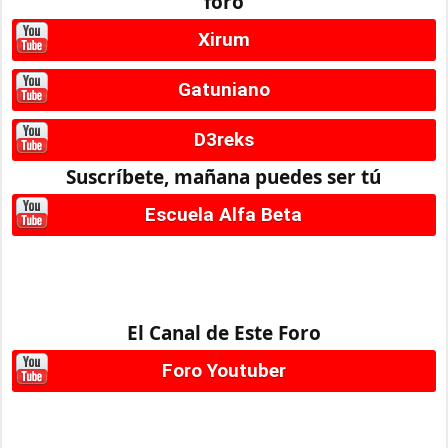
foro
Xirum
Gatuniano
D3reks
Suscríbete, mañana puedes ser tú
Escuela Alfa Beta
El Canal de Este Foro
Foro Youtuber