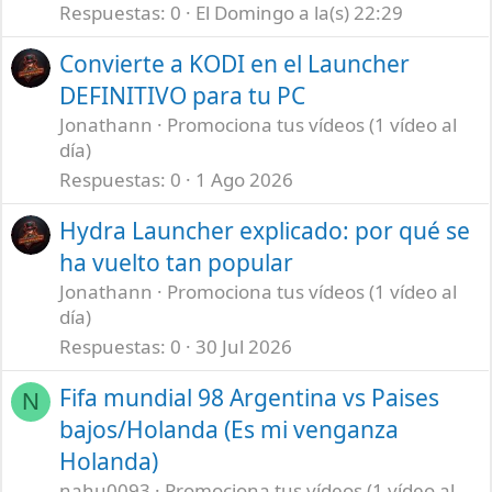
Respuestas
0
El Domingo a la(s) 22:29
Convierte a KODI en el Launcher
DEFINITIVO para tu PC
Jonathann
Promociona tus vídeos (1 vídeo al
día)
Respuestas
0
1 Ago 2026
Hydra Launcher explicado: por qué se
ha vuelto tan popular
Jonathann
Promociona tus vídeos (1 vídeo al
día)
Respuestas
0
30 Jul 2026
Fifa mundial 98 Argentina vs Paises
N
bajos/Holanda (Es mi venganza
Holanda)
nahu0093
Promociona tus vídeos (1 vídeo al