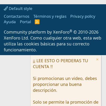
Default style
Contactarnos
Términos y reglas
Privacy policy
Ayuda
Portal
R
S
S
®
Community platform by XenForo
© 2010-2026
XenForo Ltd.
Como cualquier otra web, esta web
utiliza las cookies básicas para su correcto
funcionamiento.
¡¡ LEE ESTO O PERDERAS TU
CUENTA !!
Si promocionas un video, debes
proporcionar una buena
descripción.
Solo se permite la promoción de