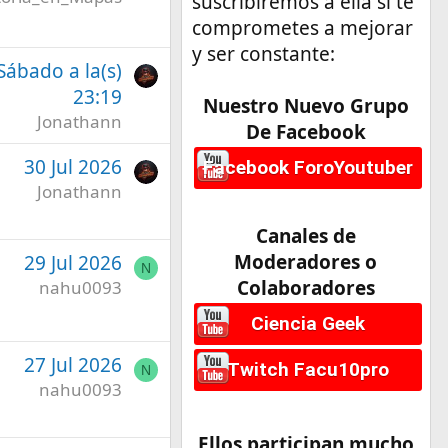
suscribiremos a ella si te
comprometes a mejorar
y ser constante:
 Sábado a la(s)
23:19
Nuestro Nuevo Grupo
Jonathann
De Facebook
30 Jul 2026
Facebook ForoYoutuber
Jonathann
Canales de
Moderadores o
29 Jul 2026
N
Colaboradores
nahu0093
Ciencia Geek
27 Jul 2026
Twitch Facu10pro
N
nahu0093
Ellos participan mucho