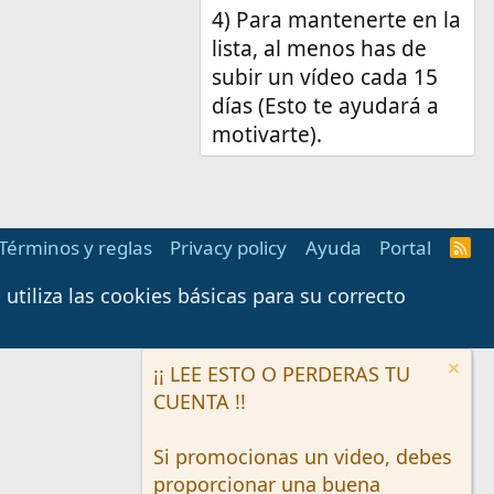
4) Para mantenerte en la
lista, al menos has de
subir un vídeo cada 15
días (Esto te ayudará a
motivarte).
Términos y reglas
Privacy policy
Ayuda
Portal
R
S
S
tiliza las cookies básicas para su correcto
¡¡ LEE ESTO O PERDERAS TU
CUENTA !!
Si promocionas un video, debes
proporcionar una buena