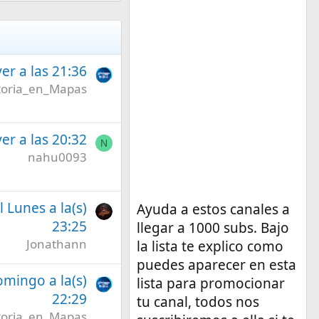
er a las 21:36
toria_en_Mapas
er a las 20:32
N
nahu0093
l Lunes a la(s)
Ayuda a estos canales a
23:25
llegar a 1000 subs. Bajo
Jonathann
la lista te explico como
puedes aparecer en esta
omingo a la(s)
lista para promocionar
22:29
tu canal, todos nos
toria_en_Mapas