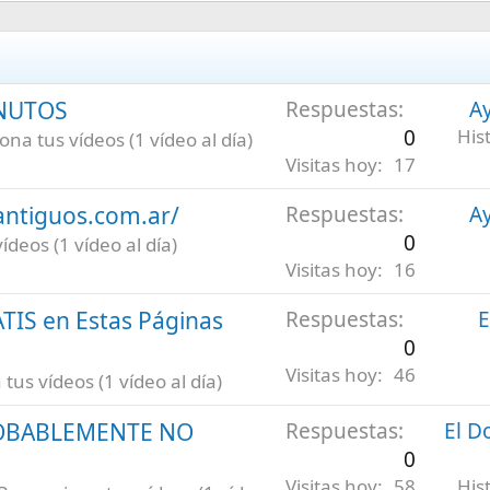
INUTOS
Respuestas
Ay
0
His
na tus vídeos (1 vídeo al día)
Visitas hoy
17
antiguos.com.ar/
Respuestas
Ay
0
deos (1 vídeo al día)
Visitas hoy
16
ATIS en Estas Páginas
Respuestas
E
0
Visitas hoy
46
us vídeos (1 vídeo al día)
ROBABLEMENTE NO
Respuestas
El D
0
Visitas hoy
58
His