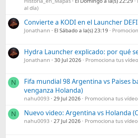
Historia_en_Mapas
El Domingo a la(s) 22:29
al día)
Convierte a KODI en el Launcher DEF
Jonathann
El Sábado a la(s) 23:19
Promociona
Hydra Launcher explicado: por qué se
Jonathann
30 Jul 2026
Promociona tus vídeos
Fifa mundial 98 Argentina vs Paises b
N
venganza Holanda)
nahu0093
29 Jul 2026
Promociona tus vídeos 
Nuevo video: Argentina vs Holanda (C
N
nahu0093
27 Jul 2026
Promociona tus vídeos 