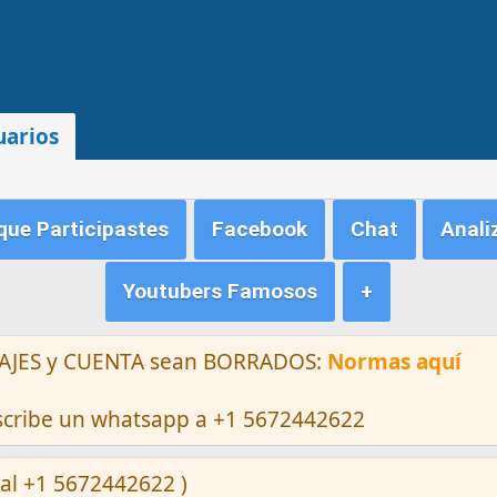
uarios
ue Participastes
Facebook
Chat
Anali
Youtubers Famosos
+
ENSAJES y CUENTA sean BORRADOS:
Normas aquí
escribe un whatsapp a +1 5672442622
al +1 5672442622 )