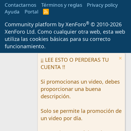
Contactarnos
Términos y reglas
Privacy policy
Ayuda
Portal
R
S
S
®
Community platform by XenForo
© 2010-2026
XenForo Ltd.
Como cualquier otra web, esta web
utiliza las cookies básicas para su correcto
funcionamiento.
¡¡ LEE ESTO O PERDERAS TU
CUENTA !!
Si promocionas un video, debes
proporcionar una buena
descripción.
Solo se permite la promoción de
un video por día.