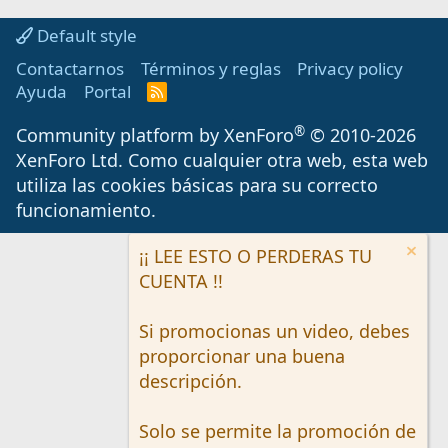
Default style
Contactarnos
Términos y reglas
Privacy policy
Ayuda
Portal
R
S
S
®
Community platform by XenForo
© 2010-2026
XenForo Ltd.
Como cualquier otra web, esta web
utiliza las cookies básicas para su correcto
funcionamiento.
¡¡ LEE ESTO O PERDERAS TU
CUENTA !!
Si promocionas un video, debes
proporcionar una buena
descripción.
Solo se permite la promoción de