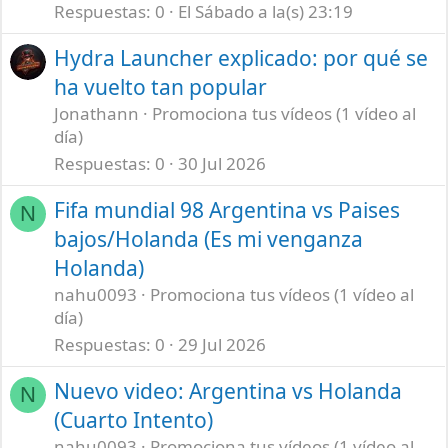
Respuestas
0
El Sábado a la(s) 23:19
Hydra Launcher explicado: por qué se
ha vuelto tan popular
Jonathann
Promociona tus vídeos (1 vídeo al
día)
Respuestas
0
30 Jul 2026
Fifa mundial 98 Argentina vs Paises
N
bajos/Holanda (Es mi venganza
Holanda)
nahu0093
Promociona tus vídeos (1 vídeo al
día)
Respuestas
0
29 Jul 2026
Nuevo video: Argentina vs Holanda
N
(Cuarto Intento)
nahu0093
Promociona tus vídeos (1 vídeo al