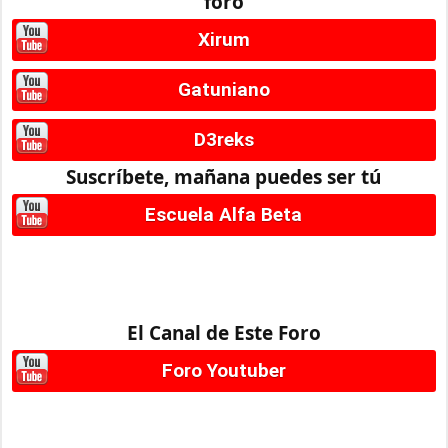
foro
Xirum
Gatuniano
D3reks
Suscríbete, mañana puedes ser tú
Escuela Alfa Beta
El Canal de Este Foro
Foro Youtuber