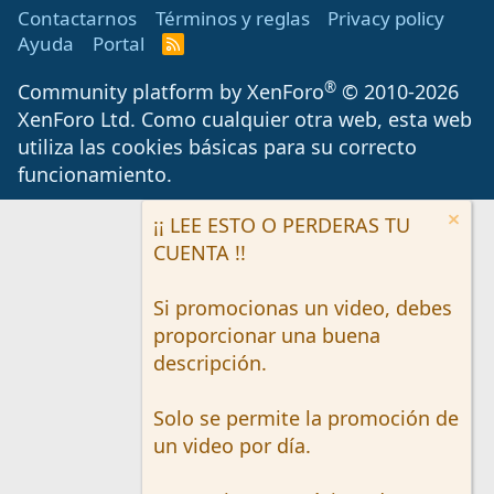
Contactarnos
Términos y reglas
Privacy policy
Ayuda
Portal
R
S
S
®
Community platform by XenForo
© 2010-2026
XenForo Ltd.
Como cualquier otra web, esta web
utiliza las cookies básicas para su correcto
funcionamiento.
¡¡ LEE ESTO O PERDERAS TU
CUENTA !!
Si promocionas un video, debes
proporcionar una buena
descripción.
Solo se permite la promoción de
un video por día.