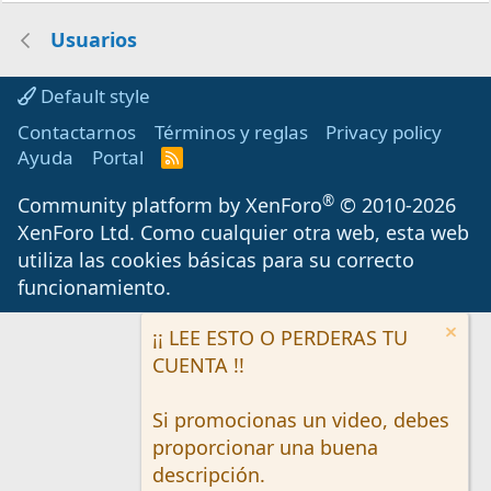
Usuarios
Default style
Contactarnos
Términos y reglas
Privacy policy
Ayuda
Portal
R
S
S
®
Community platform by XenForo
© 2010-2026
XenForo Ltd.
Como cualquier otra web, esta web
utiliza las cookies básicas para su correcto
funcionamiento.
¡¡ LEE ESTO O PERDERAS TU
CUENTA !!
Si promocionas un video, debes
proporcionar una buena
descripción.