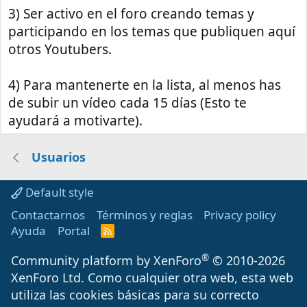
3) Ser activo en el foro creando temas y
participando en los temas que publiquen aquí
otros Youtubers.
4) Para mantenerte en la lista, al menos has
de subir un vídeo cada 15 días (Esto te
ayudará a motivarte).
Usuarios
Default style
Contactarnos
Términos y reglas
Privacy policy
Ayuda
Portal
R
S
S
®
Community platform by XenForo
© 2010-2026
XenForo Ltd.
Como cualquier otra web, esta web
utiliza las cookies básicas para su correcto