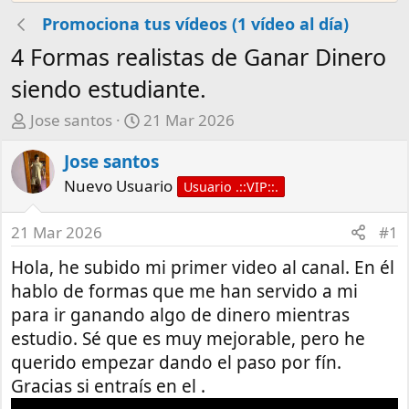
Promociona tus vídeos (1 vídeo al día)
4 Formas realistas de Ganar Dinero
siendo estudiante.
A
F
Jose santos
21 Mar 2026
u
e
Jose santos
t
c
o
h
Nuevo Usuario
Usuario .::VIP::.
r
a
d
21 Mar 2026
#1
e
Hola, he subido mi primer video al canal. En él
i
n
hablo de formas que me han servido a mi
i
para ir ganando algo de dinero mientras
c
estudio. Sé que es muy mejorable, pero he
i
querido empezar dando el paso por fín.
o
Gracias si entraís en el .