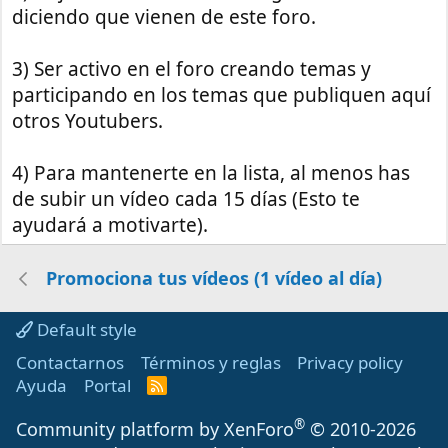
diciendo que vienen de este foro.
3) Ser activo en el foro creando temas y
participando en los temas que publiquen aquí
otros Youtubers.
4) Para mantenerte en la lista, al menos has
de subir un vídeo cada 15 días (Esto te
ayudará a motivarte).
Promociona tus vídeos (1 vídeo al día)
Default style
Contactarnos
Términos y reglas
Privacy policy
Ayuda
Portal
R
S
S
®
Community platform by XenForo
© 2010-2026