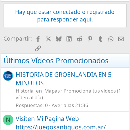
Hay que estar conectado o registrado
para responder aquí.
Facebook
X
Bluesky
LinkedIn
Reddit
Pinterest
Tumblr
What
E-
Compartir:
Enlace
Últimos Vídeos Promocionados
HISTORIA DE GROENLANDIA EN 5
MINUTOS
Historia_en_Mapas
Promociona tus vídeos (1
vídeo al día)
Respuestas
0
Ayer a las 21:36
Visiten Mi Pagina Web
N
https://juegosantiguos.com.ar/