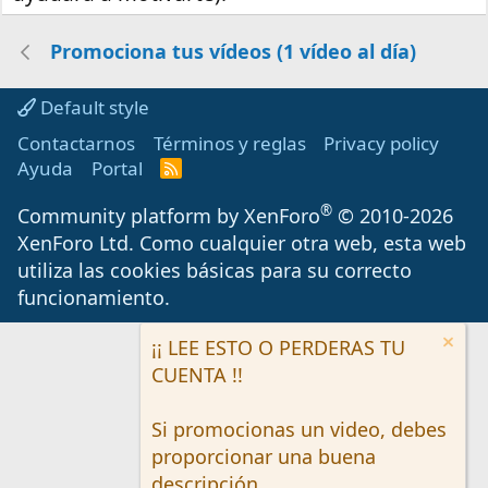
Promociona tus vídeos (1 vídeo al día)
Default style
Contactarnos
Términos y reglas
Privacy policy
Ayuda
Portal
R
S
S
®
Community platform by XenForo
© 2010-2026
XenForo Ltd.
Como cualquier otra web, esta web
utiliza las cookies básicas para su correcto
funcionamiento.
¡¡ LEE ESTO O PERDERAS TU
CUENTA !!
Si promocionas un video, debes
proporcionar una buena
descripción.