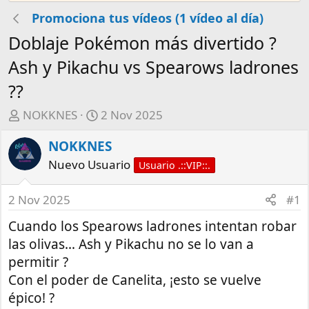
Promociona tus vídeos (1 vídeo al día)
Doblaje Pokémon más divertido ?
Ash y Pikachu vs Spearows ladrones
??
A
F
NOKKNES
2 Nov 2025
u
e
NOKKNES
t
c
o
h
Nuevo Usuario
Usuario .::VIP::.
r
a
d
2 Nov 2025
#1
e
Cuando los Spearows ladrones intentan robar
i
n
las olivas… Ash y Pikachu no se lo van a
i
permitir ?
c
Con el poder de Canelita, ¡esto se vuelve
i
épico! ?
o