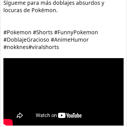
Sígueme para más doblajes absurdos y
locuras de Pokémon.
#Pokemon #Shorts #FunnyPokemon
#DoblajeGracioso #AnimeHumor
#nokknes#viralshorts