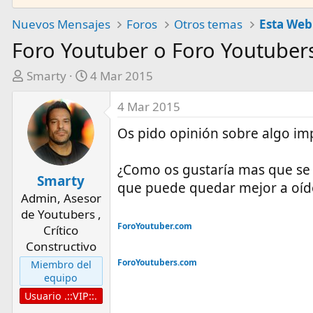
Nuevos Mensajes
Foros
Otros temas
Esta Web
Foro Youtuber o Foro Youtuber
A
F
Smarty
4 Mar 2015
u
e
4 Mar 2015
t
c
o
h
Os pido opinión sobre algo imp
r
a
d
¿Como os gustaría mas que se 
e
Smarty
que puede quedar mejor a oíd
i
Admin, Asesor
n
de Youtubers ,
i
ForoYoutuber.com
Crítico
c
Constructivo
i
ForoYoutubers.com
Miembro del
o
equipo
Usuario .::VIP::.