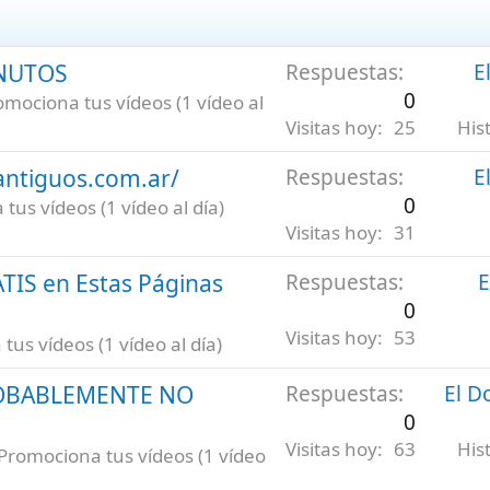
INUTOS
Respuestas
E
0
omociona tus vídeos (1 vídeo al
Visitas hoy
25
His
antiguos.com.ar/
Respuestas
E
0
tus vídeos (1 vídeo al día)
Visitas hoy
31
ATIS en Estas Páginas
Respuestas
E
0
Visitas hoy
53
us vídeos (1 vídeo al día)
ROBABLEMENTE NO
Respuestas
El D
0
Visitas hoy
63
His
Promociona tus vídeos (1 vídeo