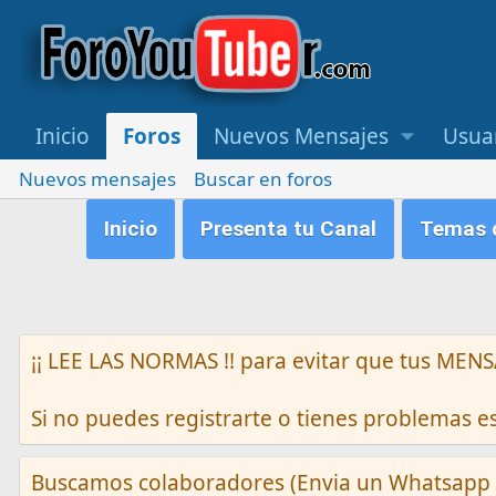
Inicio
Foros
Nuevos Mensajes
Usua
Nuevos mensajes
Buscar en foros
Inicio
Presenta tu Canal
Temas q
¡¡ LEE LAS NORMAS !! para evitar que tus M
Si no puedes registrarte o tienes problemas 
Buscamos colaboradores (Envia un Whatsapp 