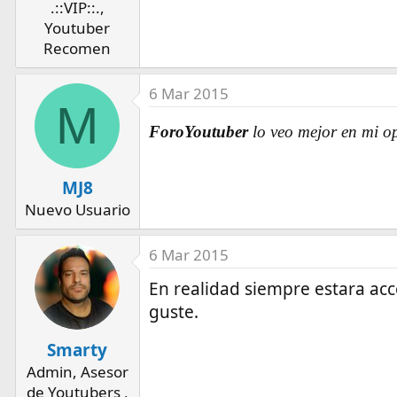
.::VIP::.,
Youtuber
Recomen
6 Mar 2015
M
ForoYoutuber
lo veo mejor en mi o
MJ8
Nuevo Usuario
6 Mar 2015
En realidad siempre estara ac
guste.
Smarty
Admin, Asesor
de Youtubers ,