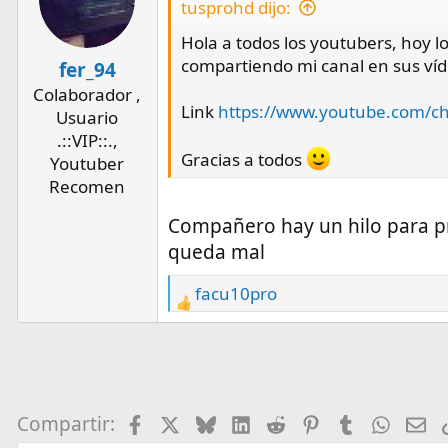
tusprohd dijo:
Hola a todos los youtubers, hoy l
compartiendo mi canal en sus víd
fer_94
Colaborador ,
Link
https://www.youtube.com/
Usuario
.::VIP::.,
Gracias a todos
Youtuber
Recomen
Compañero hay un hilo para pr
queda mal
facu10pro
R
e
a
c
t
i
Facebook
X
Bluesky
LinkedIn
Reddit
Pinterest
Tumblr
What
E-
Compartir:
o