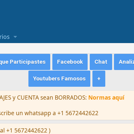
rios
ue Participastes
Facebook
Chat
Anali
Youtubers Famosos
+
ENSAJES y CUENTA sean BORRADOS:
Normas aquí
escribe un whatsapp a +1 5672442622
al +1 5672442622 )