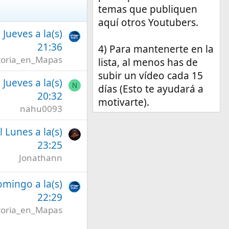
temas que publiquen
aquí otros Youtubers.
l Jueves a la(s)
21:36
4) Para mantenerte en la
toria_en_Mapas
lista, al menos has de
subir un vídeo cada 15
l Jueves a la(s)
N
días (Esto te ayudará a
20:32
motivarte).
nahu0093
l Lunes a la(s)
23:25
Jonathann
omingo a la(s)
22:29
toria_en_Mapas