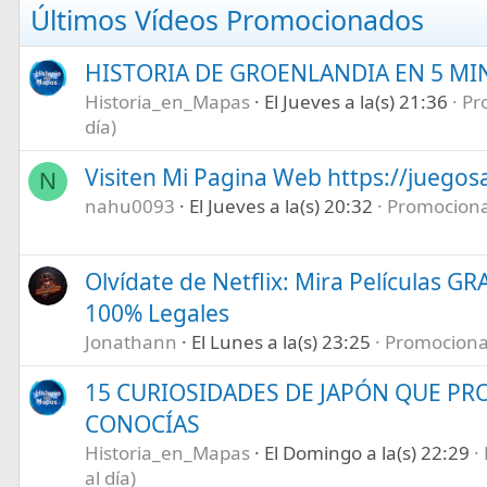
Últimos Vídeos Promocionados
n
s
:
HISTORIA DE GROENLANDIA EN 5 M
Historia_en_Mapas
El Jueves a la(s) 21:36
Pr
día)
Visiten Mi Pagina Web https://juegos
N
nahu0093
El Jueves a la(s) 20:32
Promociona 
Olvídate de Netflix: Mira Películas GR
100% Legales
Jonathann
El Lunes a la(s) 23:25
Promociona t
15 CURIOSIDADES DE JAPÓN QUE P
CONOCÍAS
Historia_en_Mapas
El Domingo a la(s) 22:29
al día)