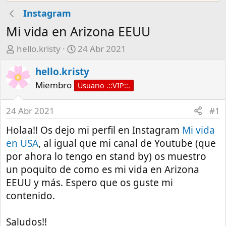
Instagram
Mi vida en Arizona EEUU
A
F
hello.kristy
24 Abr 2021
u
e
hello.kristy
t
c
o
h
Miembro
Usuario .::VIP::.
r
a
d
24 Abr 2021
#1
e
Holaa!! Os dejo mi perfil en Instagram
Mi vida
i
n
en USA
, al igual que mi canal de Youtube (que
i
por ahora lo tengo en stand by) os muestro
c
un poquito de como es mi vida en Arizona
i
EEUU y más. Espero que os guste mi
o
contenido.
Saludos!!