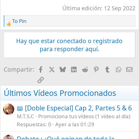
Última edición:
12 Sep 2022
To Pin
R
e
a
Hay que estar conectado o registrado
c
para responder aquí.
t
i
o
Facebook
X
Bluesky
LinkedIn
Reddit
Pinterest
Tumblr
What
E-
Compartir:
n
Enlace
s
:
Últimos Vídeos Promocionados
📖 [Doble Especial] Cap 2, Partes 5 & 6
M.T.S.C
Promociona tus vídeos (1 vídeo al día)
Respuestas
0
Ayer a las 01:29
Debate : ¿Qué opinan de toda la