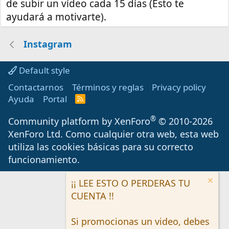
de subir un vídeo cada 15 días (Esto te
ayudará a motivarte).
Instagram
Default style
Contactarnos
Términos y reglas
Privacy policy
Ayuda
Portal
R
S
S
®
Community platform by XenForo
© 2010-2026
XenForo Ltd.
Como cualquier otra web, esta web
utiliza las cookies básicas para su correcto
funcionamiento.
¡¡ LEE ESTO O PERDERAS TU
CUENTA !!
Si promocionas un video, debes