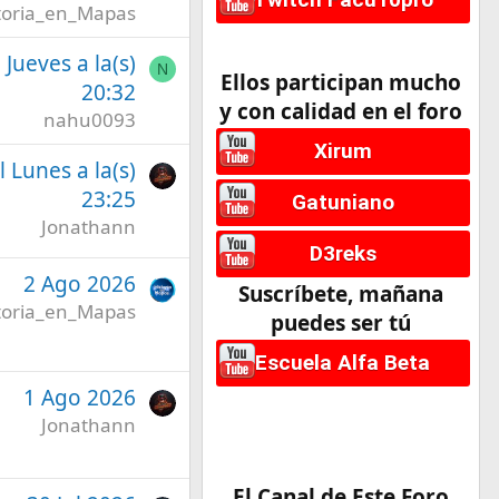
toria_en_Mapas
l Jueves a la(s)
N
Ellos participan mucho
20:32
y con calidad en el foro
nahu0093
Xirum
l Lunes a la(s)
23:25
Gatuniano
Jonathann
D3reks
2 Ago 2026
Suscríbete, mañana
toria_en_Mapas
puedes ser tú
Escuela Alfa Beta
1 Ago 2026
Jonathann
El Canal de Este Foro