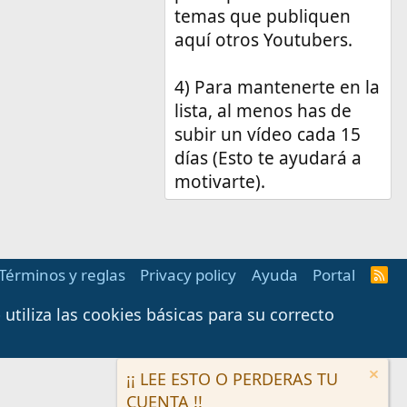
temas que publiquen
aquí otros Youtubers.
4) Para mantenerte en la
lista, al menos has de
subir un vídeo cada 15
días (Esto te ayudará a
motivarte).
Términos y reglas
Privacy policy
Ayuda
Portal
R
S
S
tiliza las cookies básicas para su correcto
¡¡ LEE ESTO O PERDERAS TU
CUENTA !!