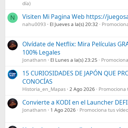
día)
Visiten Mi Pagina Web https://juegos
N
nahu0093
El Jueves a la(s) 20:32
Promociona 
Olvídate de Netflix: Mira Películas GR
100% Legales
Jonathann
El Lunes a la(s) 23:25
Promociona t
15 CURIOSIDADES DE JAPÓN QUE P
CONOCÍAS
Historia_en_Mapas
2 Ago 2026
Promociona tu
Convierte a KODI en el Launcher DEF
Jonathann
1 Ago 2026
Promociona tus vídeos