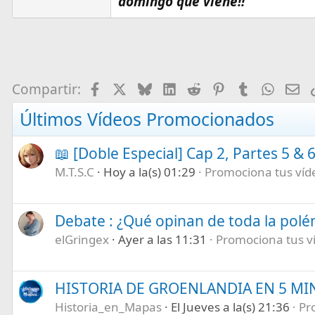
domingo que viene!!
Facebook
X
Bluesky
LinkedIn
Reddit
Pinterest
Tumblr
What
E-
Compartir:
Últimos Vídeos Promocionados
📖 [Doble Especial] Cap 2, Partes 5 & 
M.T.S.C
Hoy a la(s) 01:29
Promociona tus vídeo
Debate : ¿Qué opinan de toda la pol
elGringex
Ayer a las 11:31
Promociona tus víd
HISTORIA DE GROENLANDIA EN 5 M
Historia_en_Mapas
El Jueves a la(s) 21:36
Pr