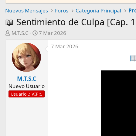
Nuevos Mensajes
Foros
Categoria Principal
📖 Sentimiento de Culpa [Cap. 1
A
F
M.T.S.C
7 Mar 2026
u
e
7 Mar 2026
t
c
o
h
r
a
d
e
M.T.S.C
i
Nuevo Usuario
n
Usuario .::VIP::.
i
c
i
o