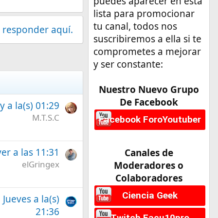
puedes aparecer en esta
lista para promocionar
tu canal, todos nos
 responder aquí.
suscribiremos a ella si te
comprometes a mejorar
y ser constante:
Nuestro Nuevo Grupo
De Facebook
 a la(s) 01:29
M.T.S.C
Facebook ForoYoutuber
er a las 11:31
Canales de
elGringex
Moderadores o
Colaboradores
Ciencia Geek
l Jueves a la(s)
21:36
Twitch Facu10pro