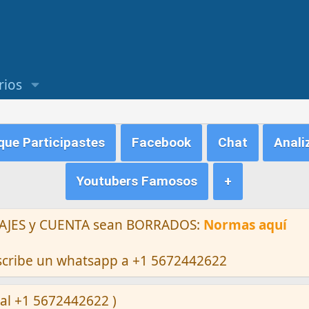
rios
ue Participastes
Facebook
Chat
Anali
Youtubers Famosos
+
ENSAJES y CUENTA sean BORRADOS:
Normas aquí
escribe un whatsapp a +1 5672442622
al +1 5672442622 )