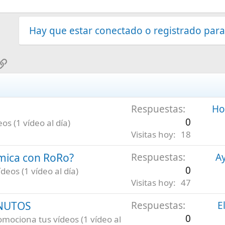
Hay que estar conectado o registrado para
sApp
mail
Enlace
6
Respuestas
Hoy
0
s (1 vídeo al día)
Visitas hoy
18
émica con RoRo?
Respuestas
Ay
0
eos (1 vídeo al día)
Visitas hoy
47
INUTOS
Respuestas
E
0
omociona tus vídeos (1 vídeo al