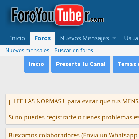
Inicio
Foros
Nuevos Mensajes
Usua
Nuevos mensajes
Buscar en foros
Inicio
Presenta tu Canal
Temas q
¡¡ LEE LAS NORMAS !! para evitar que tus M
Si no puedes registrarte o tienes problemas 
Buscamos colaboradores (Envia un Whatsapp 