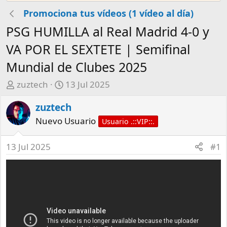
Promociona tus vídeos (1 vídeo al día)
PSG HUMILLA al Real Madrid 4-0 y
VA POR EL SEXTETE | Semifinal
Mundial de Clubes 2025
A
F
zuztech
13 Jul 2025
u
e
zuztech
t
c
o
h
Nuevo Usuario
Usuario .::VIP::.
r
a
d
13 Jul 2025
#1
e
i
n
i
c
i
o