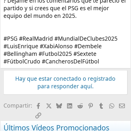
? Déjame en los comentarios qué te pareció el
partido y si crees que el PSG es el mejor
equipo del mundo en 2025.
#PSG #RealMadrid #MundialDeClubes2025
#LuisEnrique #XabiAlonso #Dembele
#Bellingham #Futbol2025 #Sextete
#FútbolCrudo #CancherosDelFútbol
Hay que estar conectado o registrado
para responder aquí.
Facebook
X
Bluesky
LinkedIn
Reddit
Pinterest
Tumblr
What
E-
Compartir:
Enlace
Últimos Vídeos Promocionados