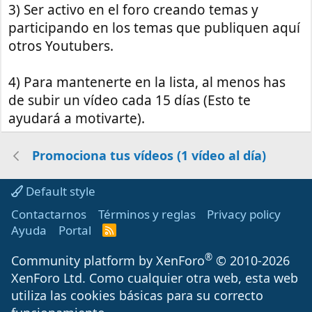
3) Ser activo en el foro creando temas y
participando en los temas que publiquen aquí
otros Youtubers.
4) Para mantenerte en la lista, al menos has
de subir un vídeo cada 15 días (Esto te
ayudará a motivarte).
Promociona tus vídeos (1 vídeo al día)
Default style
Contactarnos
Términos y reglas
Privacy policy
Ayuda
Portal
R
S
S
®
Community platform by XenForo
© 2010-2026
XenForo Ltd.
Como cualquier otra web, esta web
utiliza las cookies básicas para su correcto