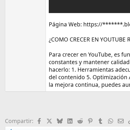
Página Web: https://*******.
¿COMO CRECER EN YOUTUBE 
Para crecer en YouTube, es fun
constantes y mantener calidad
hacerlo: 1. Herramientas adecu
del contenido 5. Optimización
la mejora continua, puedes au
Facebook
X
Bluesky
LinkedIn
Reddit
Pinterest
Tumblr
What
E-
Compartir: