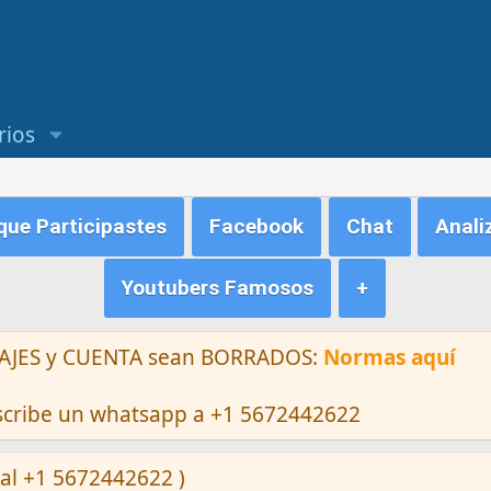
rios
ue Participastes
Facebook
Chat
Anali
Youtubers Famosos
+
ENSAJES y CUENTA sean BORRADOS:
Normas aquí
escribe un whatsapp a +1 5672442622
al +1 5672442622 )