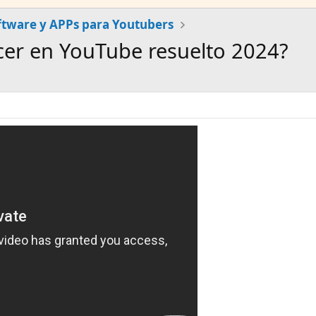
ftware y APPs para Youtubers
ecer en YouTube resuelto 2024?