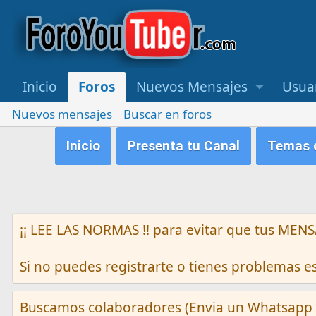
Inicio
Foros
Nuevos Mensajes
Usua
Nuevos mensajes
Buscar en foros
Inicio
Presenta tu Canal
Temas q
¡¡ LEE LAS NORMAS !! para evitar que tus M
Si no puedes registrarte o tienes problemas 
Buscamos colaboradores (Envia un Whatsapp 