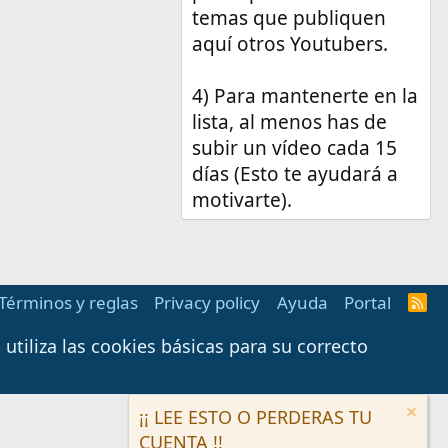
temas que publiquen
aquí otros Youtubers.
4) Para mantenerte en la
lista, al menos has de
subir un vídeo cada 15
días (Esto te ayudará a
motivarte).
Términos y reglas
Privacy policy
Ayuda
Portal
R
S
S
tiliza las cookies básicas para su correcto
¡¡ LEE ESTO O PERDERAS TU
CUENTA !!