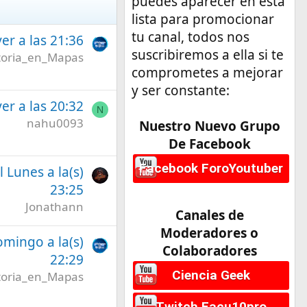
puedes aparecer en esta
lista para promocionar
tu canal, todos nos
er a las 21:36
suscribiremos a ella si te
toria_en_Mapas
comprometes a mejorar
y ser constante:
er a las 20:32
N
nahu0093
Nuestro Nuevo Grupo
De Facebook
Facebook ForoYoutuber
l Lunes a la(s)
23:25
Jonathann
Canales de
Moderadores o
omingo a la(s)
Colaboradores
22:29
Ciencia Geek
toria_en_Mapas
Twitch Facu10pro