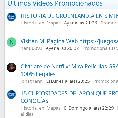
Últimos Vídeos Promocionados
HISTORIA DE GROENLANDIA EN 5 M
Historia_en_Mapas
Ayer a las 21:36
Promocio
Visiten Mi Pagina Web https://juegos
N
nahu0093
Ayer a las 20:32
Promociona tus ví
Olvídate de Netflix: Mira Películas GR
100% Legales
Jonathann
El Lunes a la(s) 23:25
Promociona t
15 CURIOSIDADES DE JAPÓN QUE P
CONOCÍAS
Historia_en_Mapas
El Domingo a la(s) 22:29
al día)