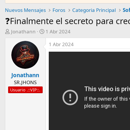
Nuevos Mensajes
Foros
Categoria Principal
So
❓Finalmente el secreto para cr
A
F
Jonathann
1 Abr 2024
u
e
1 Abr 2024
t
c
o
h
r
a
d
e
Jonathann
i
SR.JHONS
n
Usuario .::VIP::.
i
c
i
o