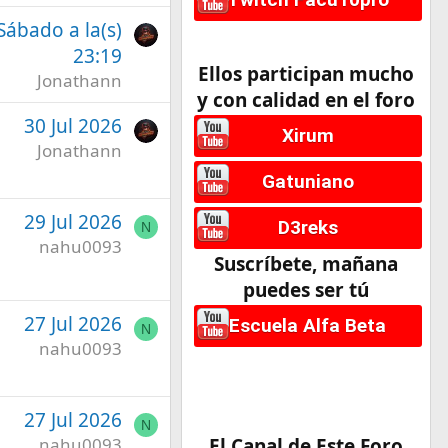
 Sábado a la(s)
23:19
Ellos participan mucho
Jonathann
y con calidad en el foro
30 Jul 2026
Xirum
Jonathann
Gatuniano
29 Jul 2026
D3reks
N
nahu0093
Suscríbete, mañana
puedes ser tú
27 Jul 2026
Escuela Alfa Beta
N
nahu0093
27 Jul 2026
N
nahu0093
El Canal de Este Foro