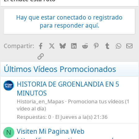
Hay que estar conectado o registrado
para responder aquí.
Facebook
X
Bluesky
LinkedIn
Reddit
Pinterest
Tumblr
What
E-
Compartir:
Enlace
Últimos Vídeos Promocionados
HISTORIA DE GROENLANDIA EN 5
MINUTOS
Historia_en_Mapas
Promociona tus vídeos (1
vídeo al día)
Respuestas
0
El Jueves a la(s) 21:36
Visiten Mi Pagina Web
N