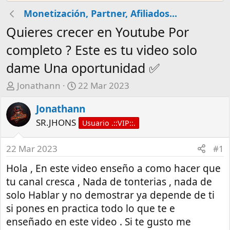
Monetización, Partner, Afiliados...
Quieres crecer en Youtube Por
completo ? Este es tu video solo
dame Una oportunidad ✅
A
F
Jonathann
22 Mar 2023
u
e
Jonathann
t
c
o
h
SR.JHONS
Usuario .::VIP::.
r
a
d
22 Mar 2023
#1
e
Hola , En este video enseño a como hacer que
i
n
tu canal cresca , Nada de tonterias , nada de
i
solo Hablar y no demostrar ya depende de ti
c
si pones en practica todo lo que te e
i
enseñado en este video . Si te gusto me
o