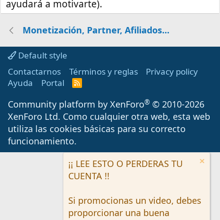
ayudará a motivarte).
Monetización, Partner, Afiliados...
Default style
Contactarnos
Términos y reglas
Privacy policy
Ayuda
Portal
R
S
S
®
Community platform by XenForo
© 2010-2026
XenForo Ltd.
Como cualquier otra web, esta web
utiliza las cookies básicas para su correcto
funcionamiento.
¡¡ LEE ESTO O PERDERAS TU
CUENTA !!
Si promocionas un video, debes
proporcionar una buena