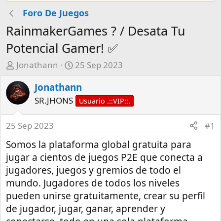
Foro De Juegos
RainmakerGames ? / Desata Tu
Potencial Gamer! ✅
A
F
Jonathann
25 Sep 2023
u
e
Jonathann
t
c
o
h
SR.JHONS
Usuario .::VIP::.
r
a
d
25 Sep 2023
#1
e
Somos la plataforma global gratuita para
i
n
jugar a cientos de juegos P2E que conecta a
i
jugadores, juegos y gremios de todo el
c
mundo. Jugadores de todos los niveles
i
pueden unirse gratuitamente, crear su perfil
o
de jugador, jugar, ganar, aprender y