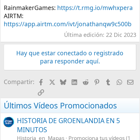
RainmakerGames:
https://t.rmg.io/mwhxpera
AIRTM:
https://app.airtm.com/ivt/jonathanqw9c500b
Última edición:
22 Dic 2023
Hay que estar conectado o registrado
para responder aquí.
Facebook
X
Bluesky
LinkedIn
Reddit
Pinterest
Tumblr
What
E-
Compartir:
Enlace
Últimos Vídeos Promocionados
HISTORIA DE GROENLANDIA EN 5
MINUTOS
Historia_en_Mapas
Promociona tus vídeos (1