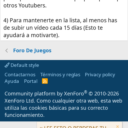
otros Youtubers.
4) Para mantenerte en la lista, al menos has
de subir un vídeo cada 15 días (Esto te
ayudará a motivarte).
Foro De Juegos
Default style
Contactarnos
Términos y reglas
Privacy policy
Ayuda
Portal
R
S
S
®
Community platform by XenForo
© 2010-2026
XenForo Ltd.
Como cualquier otra web, esta web
utiliza las cookies básicas para su correcto
funcionamiento.
¡¡ LEE ESTO O PERDERAS TU