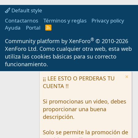
Default style
Contactarnos
Términos y reglas
Privacy policy
Ayuda
Portal
R
S
S
®
Community platform by XenForo
© 2010-2026
XenForo Ltd.
Como cualquier otra web, esta web
utiliza las cookies básicas para su correcto
funcionamiento.
¡¡ LEE ESTO O PERDERAS TU
CUENTA !!
Si promocionas un video, debes
proporcionar una buena
descripción.
Solo se permite la promoción de