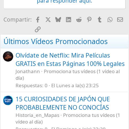
para responder aquí.
Facebook
X
Bluesky
LinkedIn
Reddit
Pinterest
Tumblr
What
E-
Compartir:
Enlace
Últimos Vídeos Promocionados
Olvídate de Netflix: Mira Películas
GRATIS en Estas Páginas 100% Legales
Jonathann
Promociona tus vídeos (1 vídeo al
día)
Respuestas
0
El Lunes a la(s) 23:25
15 CURIOSIDADES DE JAPÓN QUE
PROBABLEMENTE NO CONOCÍAS
Historia_en_Mapas
Promociona tus vídeos (1
vídeo al día)