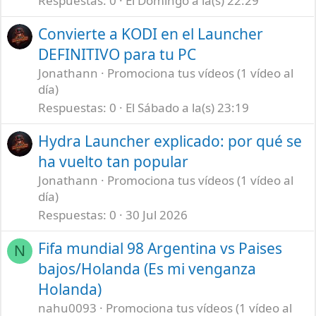
Respuestas
0
El Domingo a la(s) 22:29
Convierte a KODI en el Launcher
DEFINITIVO para tu PC
Jonathann
Promociona tus vídeos (1 vídeo al
día)
Respuestas
0
El Sábado a la(s) 23:19
Hydra Launcher explicado: por qué se
ha vuelto tan popular
Jonathann
Promociona tus vídeos (1 vídeo al
día)
Respuestas
0
30 Jul 2026
Fifa mundial 98 Argentina vs Paises
N
bajos/Holanda (Es mi venganza
Holanda)
nahu0093
Promociona tus vídeos (1 vídeo al