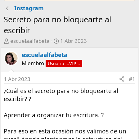
Instagram
Secreto para no bloquearte al
escribir
A
F
escuelaalfabeta
1 Abr 2023
u
e
escuelaalfabeta
t
c
o
h
Miembro
Usuario .::VIP::.
r
a
d
1 Abr 2023
#1
e
¿Cuál es el secreto para no bloquearte al
i
n
escribir? ?
i
c
Aprender a organizar tu escritura. ?
i
o
Para eso en esta ocasión nos valimos de un