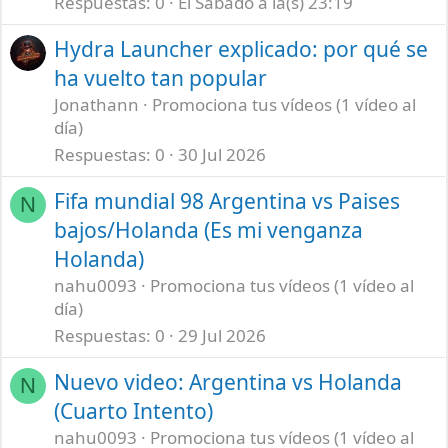
Respuestas
0
El Sábado a la(s) 23:19
Hydra Launcher explicado: por qué se
ha vuelto tan popular
Jonathann
Promociona tus vídeos (1 vídeo al
día)
Respuestas
0
30 Jul 2026
Fifa mundial 98 Argentina vs Paises
N
bajos/Holanda (Es mi venganza
Holanda)
nahu0093
Promociona tus vídeos (1 vídeo al
día)
Respuestas
0
29 Jul 2026
Nuevo video: Argentina vs Holanda
N
(Cuarto Intento)
nahu0093
Promociona tus vídeos (1 vídeo al