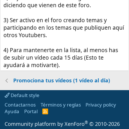
diciendo que vienen de este foro.
3) Ser activo en el foro creando temas y
participando en los temas que publiquen aquí
otros Youtubers.
4) Para mantenerte en la lista, al menos has
de subir un vídeo cada 15 días (Esto te
ayudará a motivarte).
Promociona tus vídeos (1 vídeo al día)
Default style
Contactarnos
Términos y reglas
Privacy policy
Ayuda
Portal
R
S
S
®
Community platform by XenForo
© 2010-2026