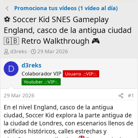
Promociona tus vídeos (1 vídeo al día)
⚽ Soccer Kid SNES Gameplay
England, casco de la antigua ciudad
🇬🇧 Retro Walkthrough 🎮
A
F
d3reks
29 Mar 2026
u
e
d3reks
t
c
D
o
h
Colaborador VIP
Usuario .::VIP::.
r
a
Youtuber .::VIP::.
d
e
29 Mar 2026
#1
i
En el nivel England, casco de la antigua
n
ciudad, Soccer Kid explora la parte antigua de
i
c
la ciudad de Londres, con escenarios llenos de
i
edificios históricos, calles estrechas y
o