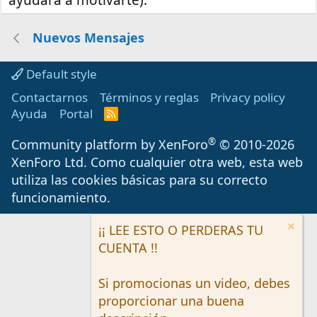
ayudará a motivarte).
Nuevos Mensajes
Default style
Contactarnos
Términos y reglas
Privacy policy
Ayuda
Portal
R
S
S
®
Community platform by XenForo
© 2010-2026
XenForo Ltd.
Como cualquier otra web, esta web
utiliza las cookies básicas para su correcto
funcionamiento.
¡¡ LEE ESTO O PERDERAS TU
CUENTA !!
Si promocionas un video, debes
proporcionar una buena