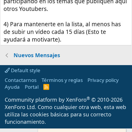
participando en los temas que publiquen aquí
otros Youtubers.
4) Para mantenerte en la lista, al menos has
de subir un vídeo cada 15 días (Esto te
ayudará a motivarte).
Nuevos Mensajes
Default style
Contactarnos
Términos y reglas
Privacy policy
Ayuda
Portal
R
S
S
®
Community platform by XenForo
© 2010-2026
XenForo Ltd.
Como cualquier otra web, esta web
utiliza las cookies básicas para su correcto
funcionamiento.