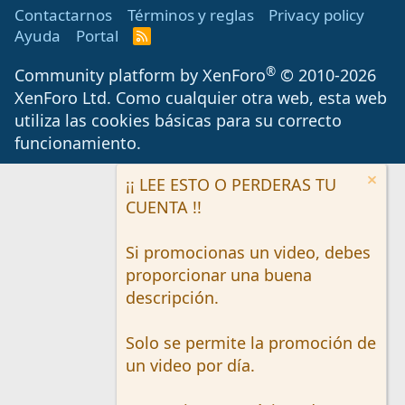
Contactarnos
Términos y reglas
Privacy policy
Ayuda
Portal
R
S
S
®
Community platform by XenForo
© 2010-2026
XenForo Ltd.
Como cualquier otra web, esta web
utiliza las cookies básicas para su correcto
funcionamiento.
¡¡ LEE ESTO O PERDERAS TU
CUENTA !!
Si promocionas un video, debes
proporcionar una buena
descripción.
Solo se permite la promoción de
un video por día.