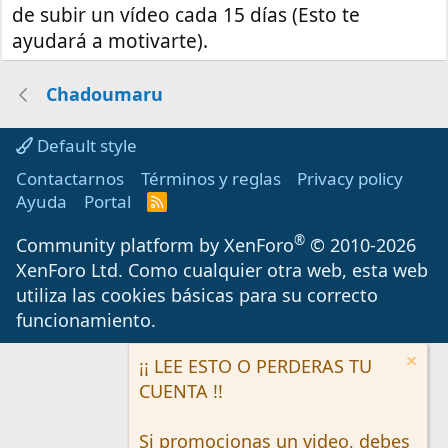
de subir un vídeo cada 15 días (Esto te
ayudará a motivarte).
Chadoumaru
Default style
Contactarnos
Términos y reglas
Privacy policy
Ayuda
Portal
R
S
S
®
Community platform by XenForo
© 2010-2026
XenForo Ltd.
Como cualquier otra web, esta web
utiliza las cookies básicas para su correcto
funcionamiento.
¡¡ LEE ESTO O PERDERAS TU
CUENTA !!
Si promocionas un video, debes