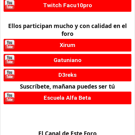
Twitch Facu10pro
Ellos participan mucho y con calidad en el
foro
Xirum
Gatuniano
D3reks
Suscríbete, mañana puedes ser tú
Escuela Alfa Beta
El Canal de Este Foro