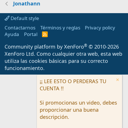
Jonathann
Default style
Contactarnos
Términos y reglas
Privacy policy
Ayuda
Portal
R
S
S
®
Community platform by XenForo
© 2010-2026
XenForo Ltd.
Como cualquier otra web, esta web
utiliza las cookies básicas para su correcto
funcionamiento.
¡¡ LEE ESTO O PERDERAS TU
CUENTA !!
Si promocionas un video, debes
proporcionar una buena
descripción.