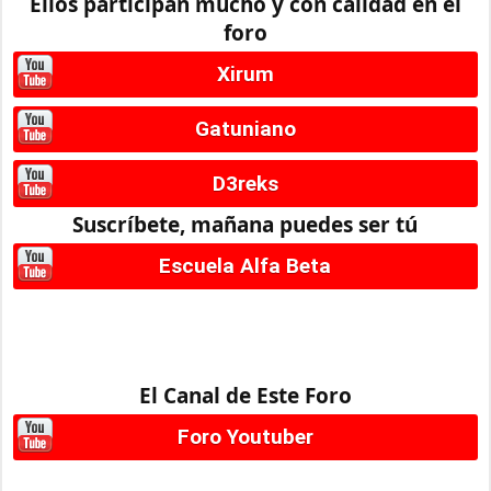
Ellos participan mucho y con calidad en el
foro
Xirum
Gatuniano
D3reks
Suscríbete, mañana puedes ser tú
Escuela Alfa Beta
El Canal de Este Foro
Foro Youtuber