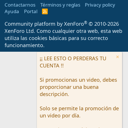
Contactarnos
Términos y reglas
Privacy policy
Ayuda
Portal
R
S
S
®
Community platform by XenForo
© 2010-2026
XenForo Ltd.
Como cualquier otra web, esta web
utiliza las cookies básicas para su correcto
funcionamiento.
¡¡ LEE ESTO O PERDERAS TU
CUENTA !!
Si promocionas un video, debes
proporcionar una buena
descripción.
Solo se permite la promoción de
un video por día.