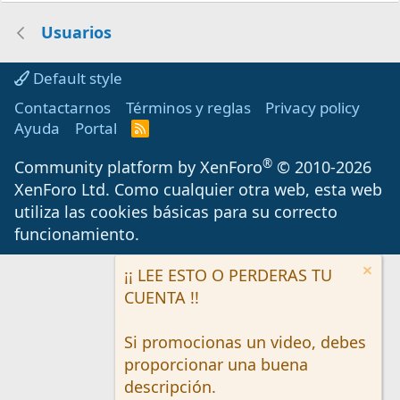
Usuarios
Default style
Contactarnos
Términos y reglas
Privacy policy
Ayuda
Portal
R
S
S
®
Community platform by XenForo
© 2010-2026
XenForo Ltd.
Como cualquier otra web, esta web
utiliza las cookies básicas para su correcto
funcionamiento.
¡¡ LEE ESTO O PERDERAS TU
CUENTA !!
Si promocionas un video, debes
proporcionar una buena
descripción.