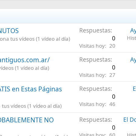
INUTOS
Respuestas
Ay
0
His
na tus vídeos (1 vídeo al día)
Visitas hoy
20
antiguos.com.ar/
Respuestas
Ay
0
deos (1 vídeo al día)
Visitas hoy
27
ATIS en Estas Páginas
Respuestas
E
0
Visitas hoy
46
us vídeos (1 vídeo al día)
ROBABLEMENTE NO
Respuestas
El D
0
Visitas hoy
60
His