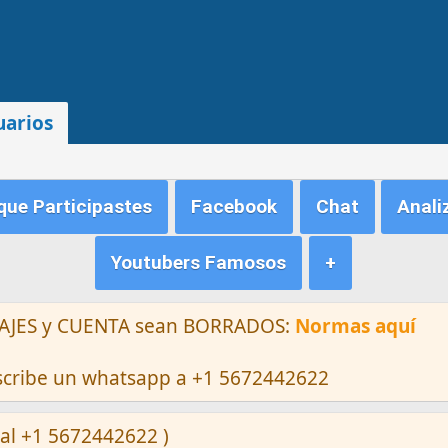
uarios
ue Participastes
Facebook
Chat
Anali
Youtubers Famosos
+
ENSAJES y CUENTA sean BORRADOS:
Normas aquí
escribe un whatsapp a +1 5672442622
al +1 5672442622 )