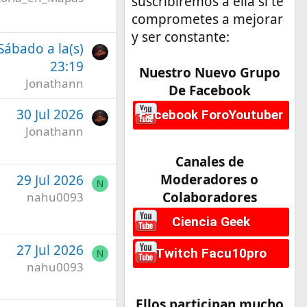
suscribiremos a ella si te
comprometes a mejorar
y ser constante:
 Sábado a la(s)
23:19
Nuestro Nuevo Grupo
Jonathann
De Facebook
30 Jul 2026
Facebook ForoYoutuber
Jonathann
Canales de
Moderadores o
29 Jul 2026
N
Colaboradores
nahu0093
Ciencia Geek
27 Jul 2026
Twitch Facu10pro
N
nahu0093
Ellos participan mucho