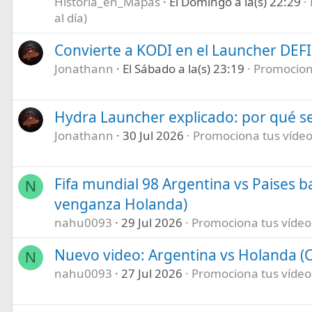
Historia_en_Mapas
El Domingo a la(s) 22:29
al día)
Convierte a KODI en el Launcher DEF
Jonathann
El Sábado a la(s) 23:19
Promociona
Hydra Launcher explicado: por qué se
Jonathann
30 Jul 2026
Promociona tus vídeos
Fifa mundial 98 Argentina vs Paises b
N
venganza Holanda)
nahu0093
29 Jul 2026
Promociona tus vídeos 
Nuevo video: Argentina vs Holanda (C
N
nahu0093
27 Jul 2026
Promociona tus vídeos 