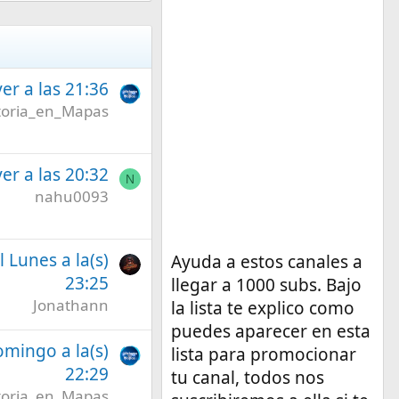
er a las 21:36
toria_en_Mapas
er a las 20:32
N
nahu0093
l Lunes a la(s)
Ayuda a estos canales a
23:25
llegar a 1000 subs. Bajo
Jonathann
la lista te explico como
puedes aparecer en esta
omingo a la(s)
lista para promocionar
22:29
tu canal, todos nos
toria_en_Mapas