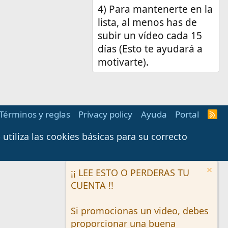
4) Para mantenerte en la
lista, al menos has de
subir un vídeo cada 15
días (Esto te ayudará a
motivarte).
Términos y reglas
Privacy policy
Ayuda
Portal
R
S
S
tiliza las cookies básicas para su correcto
¡¡ LEE ESTO O PERDERAS TU
CUENTA !!
Si promocionas un video, debes
proporcionar una buena