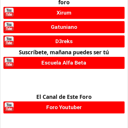
foro
Xirum
Gatuniano
D3reks
Suscríbete, mañana puedes ser tú
Escuela Alfa Beta
El Canal de Este Foro
Foro Youtuber