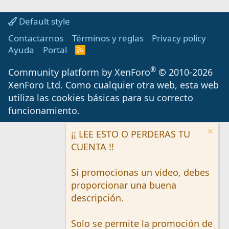
Default style
Contactarnos
Términos y reglas
Privacy policy
Ayuda
Portal
R
S
S
®
Community platform by XenForo
© 2010-2026
XenForo Ltd.
Como cualquier otra web, esta web
utiliza las cookies básicas para su correcto
funcionamiento.
¡¡ LEE ESTO O PERDERAS TU
CUENTA !!
Si promocionas un video, debes
proporcionar una buena
descripción.
Solo se permite la promoción de