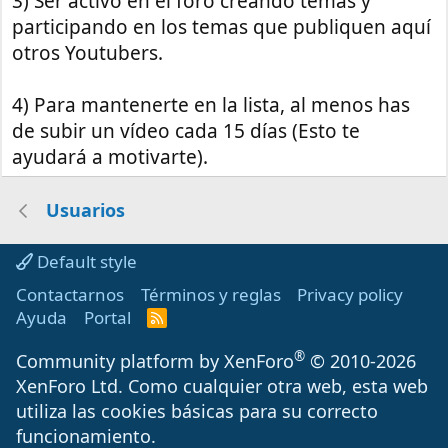
3) Ser activo en el foro creando temas y
participando en los temas que publiquen aquí
otros Youtubers.
4) Para mantenerte en la lista, al menos has
de subir un vídeo cada 15 días (Esto te
ayudará a motivarte).
Usuarios
Default style
Contactarnos
Términos y reglas
Privacy policy
Ayuda
Portal
R
S
S
®
Community platform by XenForo
© 2010-2026
XenForo Ltd.
Como cualquier otra web, esta web
utiliza las cookies básicas para su correcto
funcionamiento.