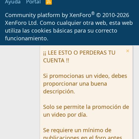
Ayuda
Portal
R
S
S
®
Community platform by XenForo
© 2010-2026
XenForo Ltd.
Como cualquier otra web, esta web
utiliza las cookies básicas para su correcto
funcionamiento.
¡¡ LEE ESTO O PERDERAS TU
CUENTA !!
Si promocionas un video, debes
proporcionar una buena
descripción.
Solo se permite la promoción de
un video por día.
Se requiere un mínimo de
publicaciones en el foro antes