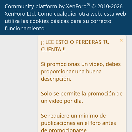
S
®
Community platform by XenForo
© 2010-2026
XenForo Ltd.
Como cualquier otra web, esta web
utiliza las cookies básicas para su correcto
funcionamiento.
¡¡ LEE ESTO O PERDERAS TU
CUENTA !!
Si promocionas un video, debes
proporcionar una buena
descripción.
Solo se permite la promoción de
un video por día.
Se requiere un mínimo de
publicaciones en el foro antes
de promocionarse.