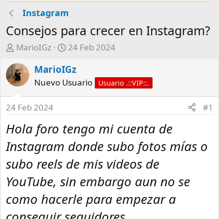
Instagram
Consejos para crecer en Instagram?
A
F
MarioIGz
24 Feb 2024
u
e
MarioIGz
t
c
o
h
Nuevo Usuario
Usuario .::VIP::.
r
a
d
24 Feb 2024
#1
e
Hola foro tengo mi cuenta de
i
n
Instagram donde subo fotos mías o
i
c
subo reels de mis videos de
i
YouTube, sin embargo aun no se
o
como hacerle para empezar a
conseguir seguidores.