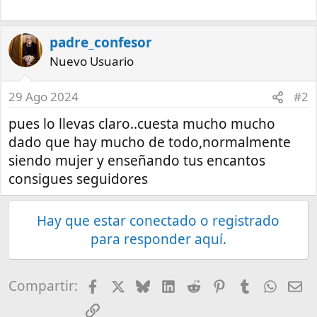
padre_confesor
Nuevo Usuario
29 Ago 2024
#2
pues lo llevas claro..cuesta mucho mucho
dado que hay mucho de todo,normalmente
siendo mujer y enseñando tus encantos
consigues seguidores
Hay que estar conectado o registrado
para responder aquí.
Facebook
X
Bluesky
LinkedIn
Reddit
Pinterest
Tumblr
What
E-
Compartir:
Enlace