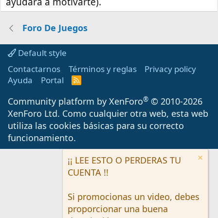
ayudará a motivarte).
Foro De Juegos
Default style
Contactarnos
Términos y reglas
Privacy policy
Ayuda
Portal
R
S
S
®
Community platform by XenForo
© 2010-2026
XenForo Ltd.
Como cualquier otra web, esta web
utiliza las cookies básicas para su correcto
funcionamiento.
¡¡ LEE ESTO O PERDERAS TU
CUENTA !!
Si promocionas un video, debes
proporcionar una buena