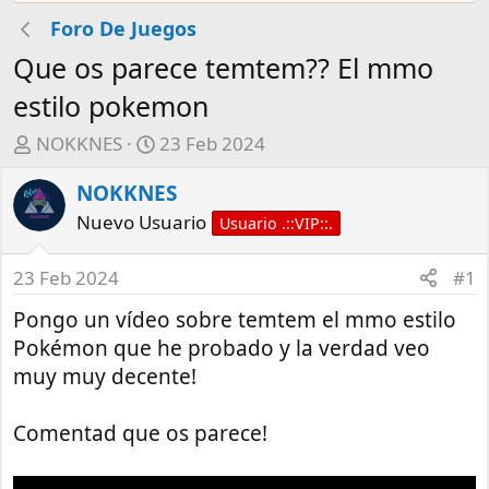
Foro De Juegos
Que os parece temtem?? El mmo
estilo pokemon
A
F
NOKKNES
23 Feb 2024
u
e
NOKKNES
t
c
o
h
Nuevo Usuario
Usuario .::VIP::.
r
a
d
23 Feb 2024
#1
e
Pongo un vídeo sobre temtem el mmo estilo
i
n
Pokémon que he probado y la verdad veo
i
muy muy decente!
c
i
Comentad que os parece!
o