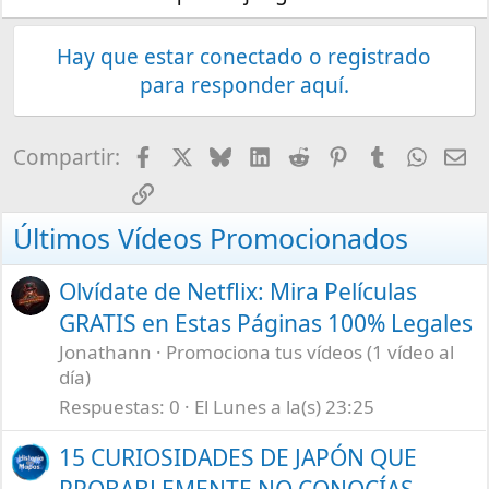
Hay que estar conectado o registrado
para responder aquí.
Facebook
X
Bluesky
LinkedIn
Reddit
Pinterest
Tumblr
What
E-
Compartir:
Enlace
Últimos Vídeos Promocionados
Olvídate de Netflix: Mira Películas
GRATIS en Estas Páginas 100% Legales
Jonathann
Promociona tus vídeos (1 vídeo al
día)
Respuestas
0
El Lunes a la(s) 23:25
15 CURIOSIDADES DE JAPÓN QUE