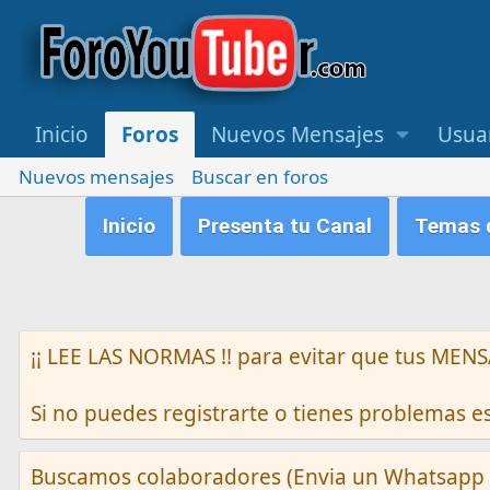
Inicio
Foros
Nuevos Mensajes
Usua
Nuevos mensajes
Buscar en foros
Inicio
Presenta tu Canal
Temas q
¡¡ LEE LAS NORMAS !! para evitar que tus M
Si no puedes registrarte o tienes problemas 
Buscamos colaboradores (Envia un Whatsapp 