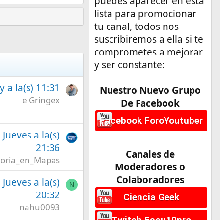
puedes aparecer en esta
lista para promocionar
tu canal, todos nos
suscribiremos a ella si te
comprometes a mejorar
y ser constante:
 a la(s) 11:31
Nuestro Nuevo Grupo
elGringex
De Facebook
Facebook ForoYoutuber
l Jueves a la(s)
21:36
Canales de
toria_en_Mapas
Moderadores o
Colaboradores
l Jueves a la(s)
N
20:32
Ciencia Geek
nahu0093
Twitch Facu10pro