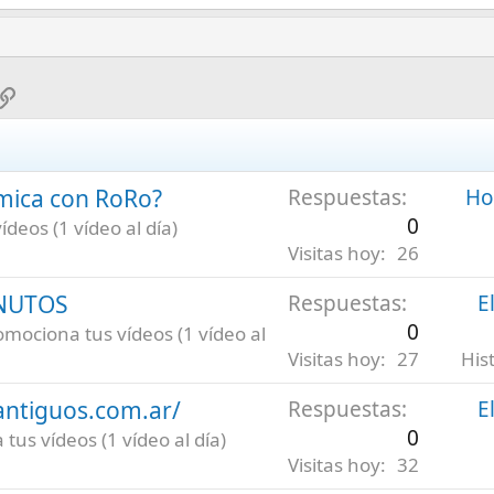
sApp
mail
Enlace
émica con RoRo?
Respuestas
Hoy
0
deos (1 vídeo al día)
Visitas hoy
26
INUTOS
Respuestas
E
0
omociona tus vídeos (1 vídeo al
Visitas hoy
27
His
antiguos.com.ar/
Respuestas
E
0
tus vídeos (1 vídeo al día)
Visitas hoy
32