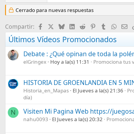
Cerrado para nuevas respuestas
Facebook
X
Bluesky
LinkedIn
Reddit
Pinterest
Tumblr
What
E-
Compartir:
Últimos Vídeos Promocionados
Debate : ¿Qué opinan de toda la pol
elGringex
Hoy a la(s) 11:31
Promociona tus ví
HISTORIA DE GROENLANDIA EN 5 M
Historia_en_Mapas
El Jueves a la(s) 21:36
Pr
día)
Visiten Mi Pagina Web https://juegos
N
nahu0093
El Jueves a la(s) 20:32
Promociona 