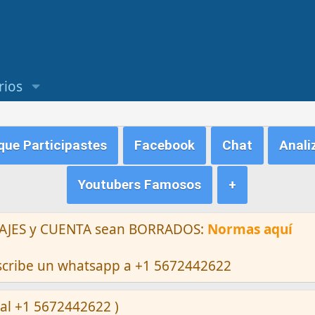
rios
ue Participastes
Facebook
Chat
Anali
Youtubers Famosos
+
ENSAJES y CUENTA sean BORRADOS:
Normas aquí
escribe un whatsapp a +1 5672442622
al +1 5672442622 )