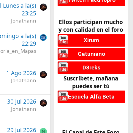
l Lunes a la(s)
23:25
Jonathann
Ellos participan mucho
y con calidad en el foro
omingo a la(s)
Xirum
22:29
toria_en_Mapas
Gatuniano
D3reks
1 Ago 2026
Suscríbete, mañana
Jonathann
puedes ser tú
Escuela Alfa Beta
30 Jul 2026
Jonathann
29 Jul 2026
El Canal de Este Foro
N