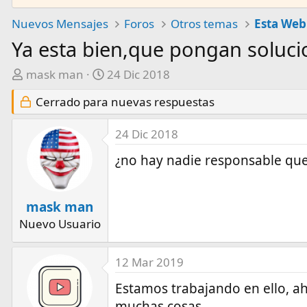
Nuevos Mensajes
Foros
Otros temas
Esta Web
Ya esta bien,que pongan soluci
A
F
mask man
24 Dic 2018
u
e
Cerrado para nuevas respuestas
t
c
o
h
24 Dic 2018
r
a
d
¿no hay nadie responsable que
e
i
n
mask man
i
Nuevo Usuario
c
i
12 Mar 2019
o
Estamos trabajando en ello, a
muchas cosas.