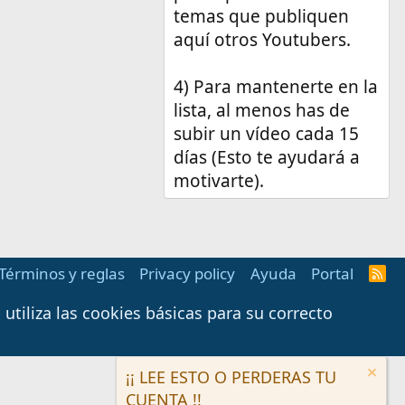
temas que publiquen
aquí otros Youtubers.
4) Para mantenerte en la
lista, al menos has de
subir un vídeo cada 15
días (Esto te ayudará a
motivarte).
Términos y reglas
Privacy policy
Ayuda
Portal
R
S
S
tiliza las cookies básicas para su correcto
¡¡ LEE ESTO O PERDERAS TU
CUENTA !!