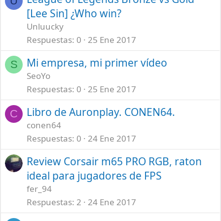
U
[Lee Sin] ¿Who win?
Unluucky
Respuestas
0
25 Ene 2017
Mi empresa, mi primer vídeo
S
SeoYo
Respuestas
0
25 Ene 2017
Libro de Auronplay. CONEN64.
C
conen64
Respuestas
0
24 Ene 2017
Review Corsair m65 PRO RGB, raton
ideal para jugadores de FPS
fer_94
Respuestas
2
24 Ene 2017