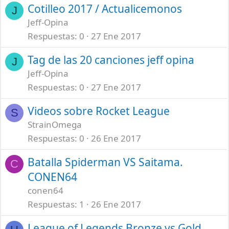
Cotilleo 2017 / Actualicemonos
J
Jeff-Opina
Respuestas
0
27 Ene 2017
Tag de las 20 canciones jeff opina
J
Jeff-Opina
Respuestas
0
27 Ene 2017
Videos sobre Rocket League
S
StrainOmega
Respuestas
0
26 Ene 2017
Batalla Spiderman VS Saitama.
C
CONEN64
conen64
Respuestas
1
26 Ene 2017
League of Legends Bronze vs Gold