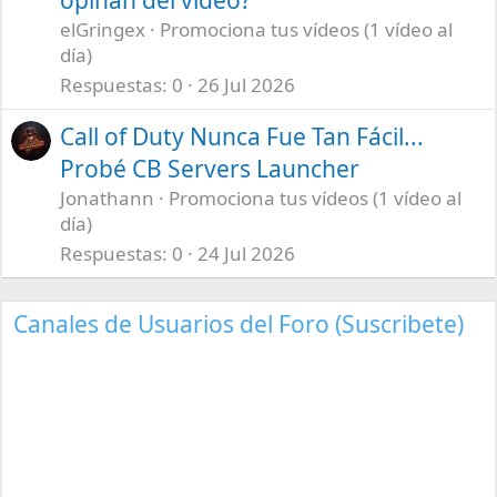
opinan del video?
elGringex
Promociona tus vídeos (1 vídeo al
día)
Respuestas
0
26 Jul 2026
Call of Duty Nunca Fue Tan Fácil...
Probé CB Servers Launcher
Jonathann
Promociona tus vídeos (1 vídeo al
día)
Respuestas
0
24 Jul 2026
Canales de Usuarios del Foro (Suscribete)