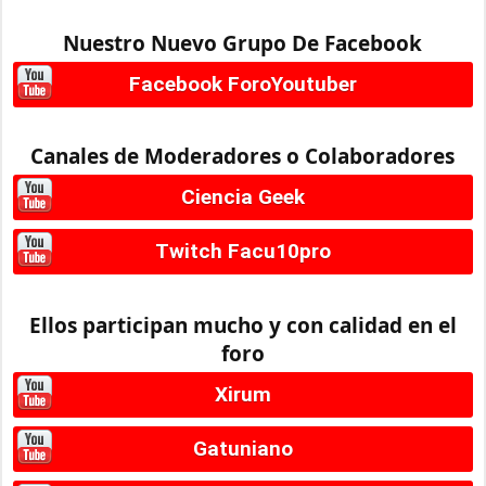
Nuestro Nuevo Grupo De Facebook
Facebook ForoYoutuber
Canales de Moderadores o Colaboradores
Ciencia Geek
Twitch Facu10pro
Ellos participan mucho y con calidad en el
foro
Xirum
Gatuniano