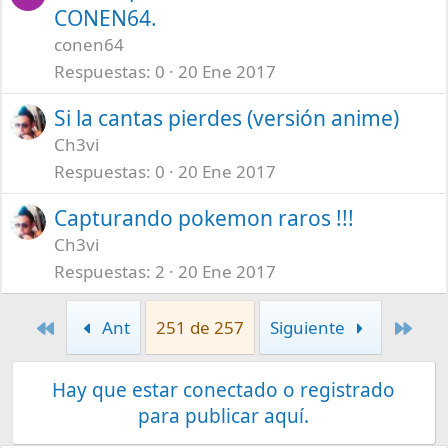
CONEN64.
conen64
Respuestas
0
20 Ene 2017
Si la cantas pierdes (versión anime)
Ch3vi
Respuestas
0
20 Ene 2017
Capturando pokemon raros !!!
Ch3vi
Respuestas
2
20 Ene 2017
Primero
Últi
Ant
251 de 257
Siguiente
Hay que estar conectado o registrado
para publicar aquí.