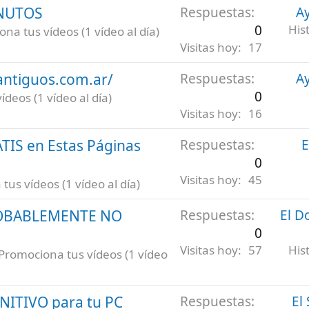
INUTOS
Respuestas
Ay
0
His
na tus vídeos (1 vídeo al día)
Visitas hoy
17
antiguos.com.ar/
Respuestas
Ay
0
deos (1 vídeo al día)
Visitas hoy
16
ATIS en Estas Páginas
Respuestas
E
0
Visitas hoy
45
us vídeos (1 vídeo al día)
ROBABLEMENTE NO
Respuestas
El D
0
Visitas hoy
57
His
Promociona tus vídeos (1 vídeo
INITIVO para tu PC
Respuestas
El