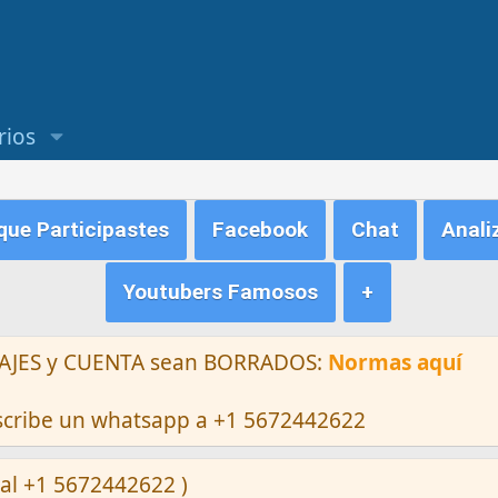
rios
ue Participastes
Facebook
Chat
Anali
Youtubers Famosos
+
ENSAJES y CUENTA sean BORRADOS:
Normas aquí
escribe un whatsapp a +1 5672442622
al +1 5672442622 )