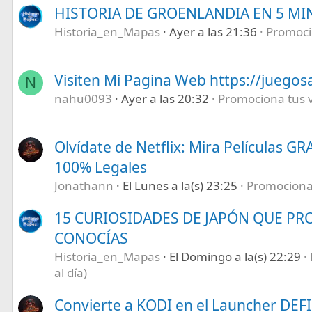
HISTORIA DE GROENLANDIA EN 5 M
Historia_en_Mapas
Ayer a las 21:36
Promocio
Visiten Mi Pagina Web https://juegos
N
nahu0093
Ayer a las 20:32
Promociona tus ví
Olvídate de Netflix: Mira Películas GR
100% Legales
Jonathann
El Lunes a la(s) 23:25
Promociona t
15 CURIOSIDADES DE JAPÓN QUE P
CONOCÍAS
Historia_en_Mapas
El Domingo a la(s) 22:29
al día)
Convierte a KODI en el Launcher DEF