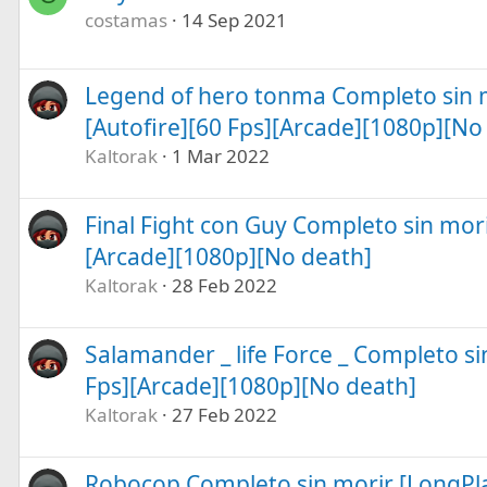
costamas
14 Sep 2021
Legend of hero tonma Completo sin m
[Autofire][60 Fps][Arcade][1080p][No
Kaltorak
1 Mar 2022
Final Fight con Guy Completo sin mori
[Arcade][1080p][No death]
Kaltorak
28 Feb 2022
Salamander _ life Force _ Completo si
Fps][Arcade][1080p][No death]
Kaltorak
27 Feb 2022
Robocop Completo sin morir [LongPla