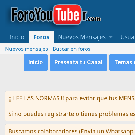
Inicio
Foros
Nuevos Mensajes
Usua
Nuevos mensajes
Buscar en foros
Inicio
Presenta tu Canal
Temas q
¡¡ LEE LAS NORMAS !! para evitar que tus M
Si no puedes registrarte o tienes problemas 
Buscamos colaboradores (Envia un Whatsapp 