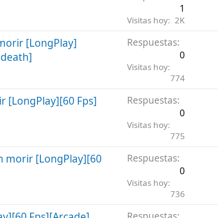
1
Visitas hoy
2K
orir [LongPlay]
Respuestas
0
 death]
Visitas hoy
774
r [LongPlay][60 Fps]
Respuestas
0
Visitas hoy
775
n morir [LongPlay][60
Respuestas
0
Visitas hoy
736
y][60 Fps][Arcade]
Respuestas