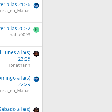
er a las 21:36
toria_en_Mapas
er a las 20:32
N
nahu0093
l Lunes a la(s)
23:25
Jonathann
omingo a la(s)
22:29
toria_en_Mapas
 Sábado a la(s)