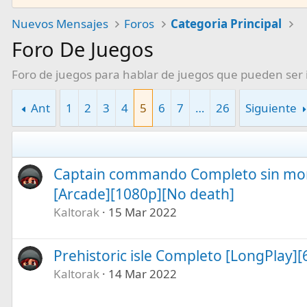
Nuevos Mensajes
Foros
Categoria Principal
Foro De Juegos
Foro de juegos para hablar de juegos que pueden ser 
Ant
1
2
3
4
5
6
7
…
26
Siguiente
Captain commando Completo sin mori
[Arcade][1080p][No death]
Kaltorak
15 Mar 2022
Prehistoric isle Completo [LongPlay]
Kaltorak
14 Mar 2022