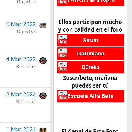
David33
Ellos participan mucho
5 Mar 2022
y con calidad en el foro
David33
Xirum
Gatuniano
4 Mar 2022
Kaltorak
D3reks
Suscríbete, mañana
puedes ser tú
2 Mar 2022
Escuela Alfa Beta
Kaltorak
1 Mar 2022
El Canal de Este Foro