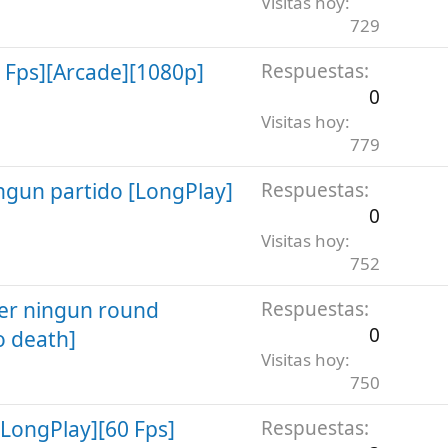
Visitas hoy
729
 Fps][Arcade][1080p]
Respuestas
0
Visitas hoy
779
ngun partido [LongPlay]
Respuestas
0
Visitas hoy
752
er ningun round
Respuestas
0
o death]
Visitas hoy
750
LongPlay][60 Fps]
Respuestas