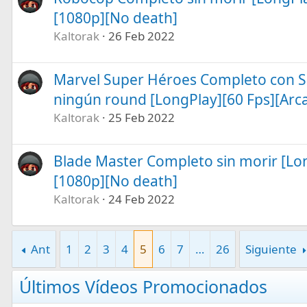
[1080p][No death]
Kaltorak
26 Feb 2022
Marvel Super Héroes Completo con S
ningún round [LongPlay][60 Fps][Arc
Kaltorak
25 Feb 2022
Blade Master Completo sin morir [Lo
[1080p][No death]
Kaltorak
24 Feb 2022
Ant
1
2
3
4
5
6
7
…
26
Siguiente
Últimos Vídeos Promocionados