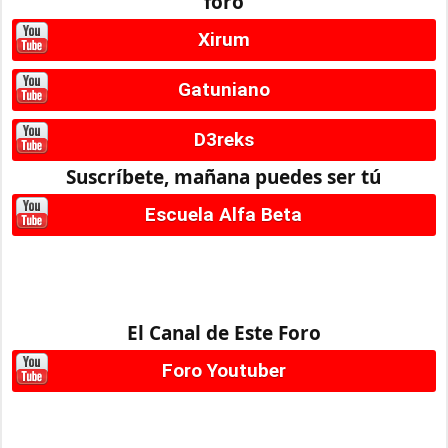
foro
Xirum
Gatuniano
D3reks
Suscríbete, mañana puedes ser tú
Escuela Alfa Beta
El Canal de Este Foro
Foro Youtuber