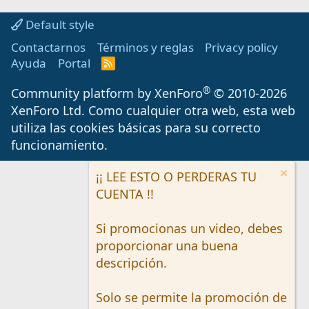
Default style
Contactarnos
Términos y reglas
Privacy policy
Ayuda
Portal
R
S
S
®
Community platform by XenForo
© 2010-2026
XenForo Ltd.
Como cualquier otra web, esta web
utiliza las cookies básicas para su correcto
funcionamiento.
¡¡ LEE ESTO O PERDERAS TU
CUENTA !!
Si promocionas un video, debes
proporcionar una buena
descripción.
Solo se permite la promoción de