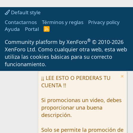
Default style
Contactarnos
Términos y reglas
Privacy policy
Ayuda
Portal
R
S
S
®
Community platform by XenForo
© 2010-2026
XenForo Ltd.
Como cualquier otra web, esta web
utiliza las cookies básicas para su correcto
funcionamiento.
¡¡ LEE ESTO O PERDERAS TU
CUENTA !!
Si promocionas un video, debes
proporcionar una buena
descripción.
Solo se permite la promoción de