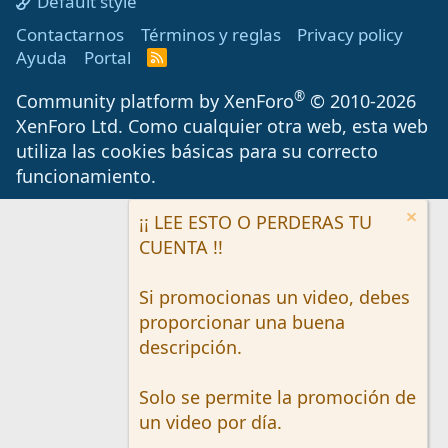
Default style
Contactarnos
Términos y reglas
Privacy policy
Ayuda
Portal
R
S
S
®
Community platform by XenForo
© 2010-2026
XenForo Ltd.
Como cualquier otra web, esta web
utiliza las cookies básicas para su correcto
funcionamiento.
¡¡ LEE ESTO O PERDERAS TU
CUENTA !!
Si promocionas un video, debes
proporcionar una buena
descripción.
Solo se permite la promoción de
un video por día.