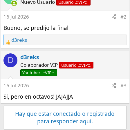
Nuevo Usuario
Usuario .::VIP::.
16 Jul 2026
#2
Bueno, se predijo la final
d3reks
R
e
a
d3reks
D
c
Colaborador VIP
Usuario .::VIP::.
t
Youtuber .::VIP::.
i
o
16 Jul 2026
#3
n
Si, pero en octavos! JAJAJJA
s
:
Hay que estar conectado o registrado
para responder aquí.