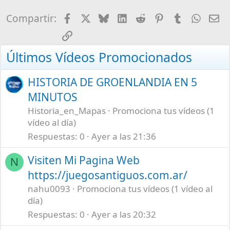
Facebook
X
Bluesky
LinkedIn
Reddit
Pinterest
Tumblr
What
E-
Compartir:
Enlace
Últimos Vídeos Promocionados
HISTORIA DE GROENLANDIA EN 5
MINUTOS
Historia_en_Mapas
Promociona tus vídeos (1
vídeo al día)
Respuestas
0
Ayer a las 21:36
Visiten Mi Pagina Web
N
https://juegosantiguos.com.ar/
nahu0093
Promociona tus vídeos (1 vídeo al
día)
Respuestas
0
Ayer a las 20:32