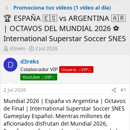
Promociona tus vídeos (1 vídeo al día)
🏆 ESPAÑA 🇪🇸 vs ARGENTINA 🇦🇷
| OCTAVOS DEL MUNDIAL 2026 ⚽
International Superstar Soccer SNES
A
F
d3reks
2 Jul 2026
u
e
d3reks
t
c
D
o
h
Colaborador VIP
Usuario .::VIP::.
r
a
Youtuber .::VIP::.
d
e
2 Jul 2026
#1
i
Mundial 2026 | España vs Argentina | Octavos
n
de Final | International Superstar Soccer SNES
i
c
Gameplay Español. Mientras millones de
i
aficionados disfrutan del Mundial 2026,
o