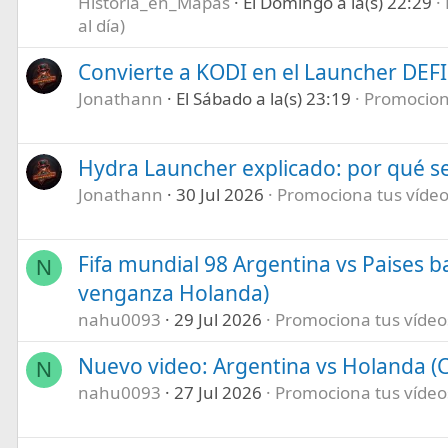
Historia_en_Mapas
El Domingo a la(s) 22:29
al día)
Convierte a KODI en el Launcher DEF
Jonathann
El Sábado a la(s) 23:19
Promociona
Hydra Launcher explicado: por qué se
Jonathann
30 Jul 2026
Promociona tus vídeos
Fifa mundial 98 Argentina vs Paises b
N
venganza Holanda)
nahu0093
29 Jul 2026
Promociona tus vídeos 
Nuevo video: Argentina vs Holanda (C
N
nahu0093
27 Jul 2026
Promociona tus vídeos 