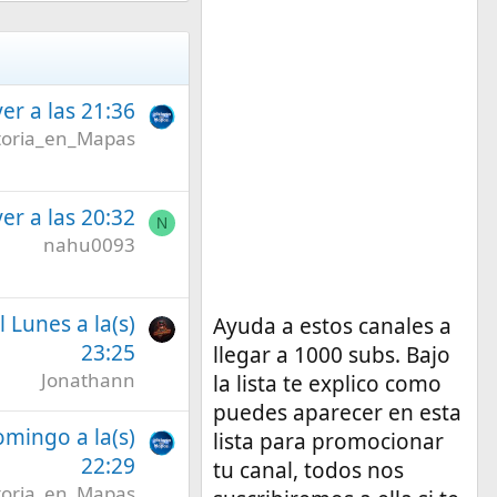
er a las 21:36
toria_en_Mapas
er a las 20:32
N
nahu0093
l Lunes a la(s)
Ayuda a estos canales a
23:25
llegar a 1000 subs. Bajo
Jonathann
la lista te explico como
puedes aparecer en esta
omingo a la(s)
lista para promocionar
22:29
tu canal, todos nos
toria_en_Mapas