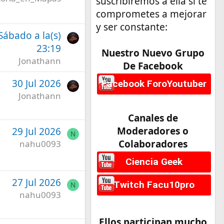
suscribiremos a ella si te
comprometes a mejorar
y ser constante:
 Sábado a la(s)
23:19
Nuestro Nuevo Grupo
Jonathann
De Facebook
30 Jul 2026
Facebook ForoYoutuber
Jonathann
Canales de
Moderadores o
29 Jul 2026
N
Colaboradores
nahu0093
Ciencia Geek
27 Jul 2026
Twitch Facu10pro
N
nahu0093
Ellos participan mucho