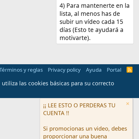
4) Para mantenerte en la
lista, al menos has de
subir un vídeo cada 15
días (Esto te ayudará a
motivarte).
Términos y reglas
Privacy policy
Ayuda
Portal
R
S
S
tiliza las cookies básicas para su correcto
¡¡ LEE ESTO O PERDERAS TU
CUENTA !!
Si promocionas un video, debes
proporcionar una buena