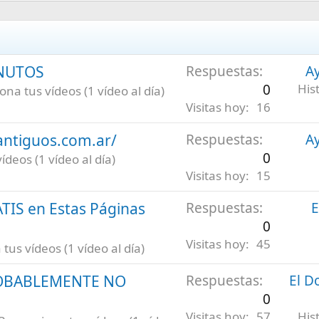
INUTOS
Respuestas
Ay
0
His
na tus vídeos (1 vídeo al día)
Visitas hoy
16
antiguos.com.ar/
Respuestas
Ay
0
deos (1 vídeo al día)
Visitas hoy
15
ATIS en Estas Páginas
Respuestas
E
0
Visitas hoy
45
us vídeos (1 vídeo al día)
ROBABLEMENTE NO
Respuestas
El D
0
Visitas hoy
57
His