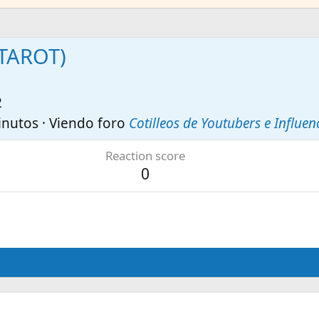
TAROT)
2
inutos
·
Viendo foro
Cotilleos de Youtubers e Influe
Reaction score
0