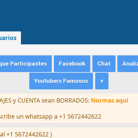
uarios
ue Participastes
Facebook
Chat
Anali
Youtubers Famosos
+
ENSAJES y CUENTA sean BORRADOS:
Normas aquí
escribe un whatsapp a +1 5672442622
al +1 5672442622 )