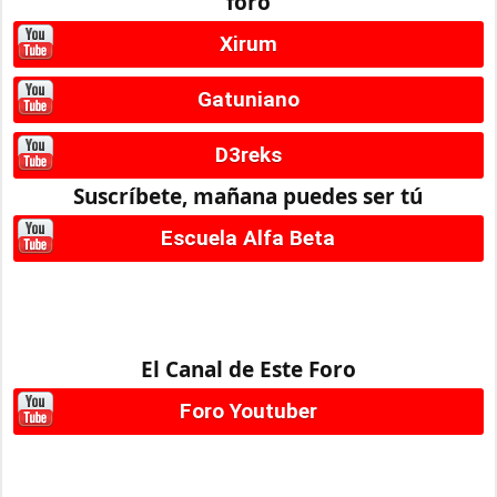
foro
Xirum
Gatuniano
D3reks
Suscríbete, mañana puedes ser tú
Escuela Alfa Beta
El Canal de Este Foro
Foro Youtuber