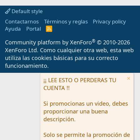
Default style
Contactarnos
Términos y reglas
Privacy policy
Ayuda
Portal
R
S
S
®
Community platform by XenForo
© 2010-2026
XenForo Ltd.
Como cualquier otra web, esta web
utiliza las cookies básicas para su correcto
funcionamiento.
¡¡ LEE ESTO O PERDERAS TU
CUENTA !!
Si promocionas un video, debes
proporcionar una buena
descripción.
Solo se permite la promoción de