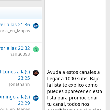
er a las 21:36
toria_en_Mapas
er a las 20:32
N
nahu0093
l Lunes a la(s)
Ayuda a estos canales a
23:25
llegar a 1000 subs. Bajo
Jonathann
la lista te explico como
puedes aparecer en esta
omingo a la(s)
lista para promocionar
22:29
tu canal, todos nos
toria_en_Mapas