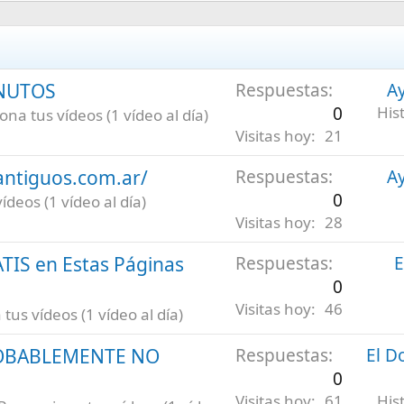
INUTOS
Respuestas
Ay
0
His
na tus vídeos (1 vídeo al día)
Visitas hoy
21
antiguos.com.ar/
Respuestas
Ay
0
deos (1 vídeo al día)
Visitas hoy
28
ATIS en Estas Páginas
Respuestas
E
0
Visitas hoy
46
us vídeos (1 vídeo al día)
ROBABLEMENTE NO
Respuestas
El D
0
Visitas hoy
61
His