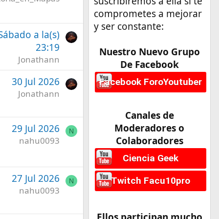
suscribiremos a ella si te
comprometes a mejorar
y ser constante:
 Sábado a la(s)
23:19
Nuestro Nuevo Grupo
Jonathann
De Facebook
30 Jul 2026
Facebook ForoYoutuber
Jonathann
Canales de
Moderadores o
29 Jul 2026
N
Colaboradores
nahu0093
Ciencia Geek
27 Jul 2026
Twitch Facu10pro
N
nahu0093
Ellos participan mucho