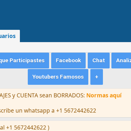
uarios
ue Participastes
Facebook
Chat
Anali
Youtubers Famosos
+
ENSAJES y CUENTA sean BORRADOS:
Normas aquí
escribe un whatsapp a +1 5672442622
al +1 5672442622 )