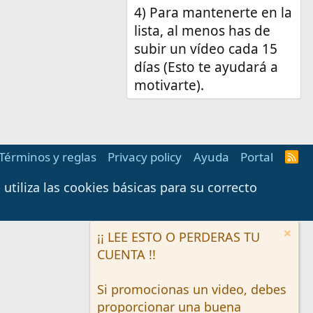
4) Para mantenerte en la
lista, al menos has de
subir un vídeo cada 15
días (Esto te ayudará a
motivarte).
Términos y reglas
Privacy policy
Ayuda
Portal
R
S
S
tiliza las cookies básicas para su correcto
¡¡ LEE ESTO O PERDERAS TU
CUENTA !!
Si promocionas un video, debes
proporcionar una buena