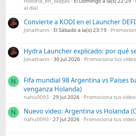
Historia_en_Mapas
El Domingo a la(s) 22:29
al día)
Convierte a KODI en el Launcher DEF
Jonathann
El Sábado a la(s) 23:19
Promociona
Hydra Launcher explicado: por qué se
Jonathann
30 Jul 2026
Promociona tus vídeos
Fifa mundial 98 Argentina vs Paises b
N
venganza Holanda)
nahu0093
29 Jul 2026
Promociona tus vídeos 
Nuevo video: Argentina vs Holanda (C
N
nahu0093
27 Jul 2026
Promociona tus vídeos 