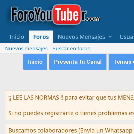
Inicio
Foros
Nuevos Mensajes
Usua
Nuevos mensajes
Buscar en foros
Inicio
Presenta tu Canal
Temas q
¡¡ LEE LAS NORMAS !! para evitar que tus M
Si no puedes registrarte o tienes problemas 
Buscamos colaboradores (Envia un Whatsapp 