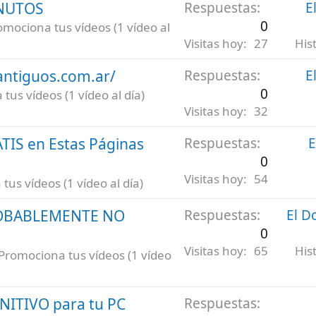
INUTOS
Respuestas
E
0
omociona tus vídeos (1 vídeo al
Visitas hoy
27
His
antiguos.com.ar/
Respuestas
E
0
tus vídeos (1 vídeo al día)
Visitas hoy
32
ATIS en Estas Páginas
Respuestas
E
0
Visitas hoy
54
us vídeos (1 vídeo al día)
ROBABLEMENTE NO
Respuestas
El D
0
Visitas hoy
65
His
Promociona tus vídeos (1 vídeo
INITIVO para tu PC
Respuestas