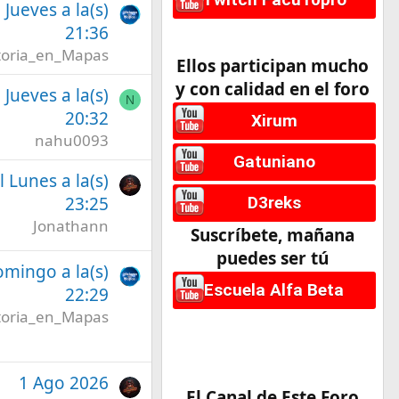
l Jueves a la(s)
21:36
toria_en_Mapas
Ellos participan mucho
y con calidad en el foro
l Jueves a la(s)
N
20:32
Xirum
nahu0093
Gatuniano
l Lunes a la(s)
23:25
D3reks
Jonathann
Suscríbete, mañana
puedes ser tú
omingo a la(s)
Escuela Alfa Beta
22:29
toria_en_Mapas
1 Ago 2026
El Canal de Este Foro