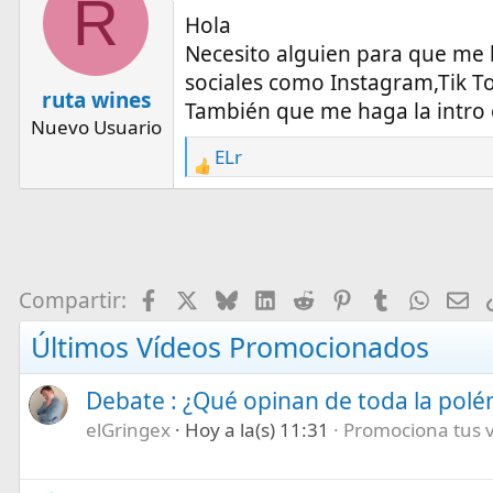
R
c
Hola
t
Necesito alguien para que me 
i
sociales como Instagram,Tik To
o
ruta wines
n
También que me haga la intro o
Nuevo Usuario
s
ELr
:
R
e
a
c
t
i
Facebook
X
Bluesky
LinkedIn
Reddit
Pinterest
Tumblr
What
E-
Compartir:
o
Últimos Vídeos Promocionados
n
s
:
Debate : ¿Qué opinan de toda la pol
elGringex
Hoy a la(s) 11:31
Promociona tus ví