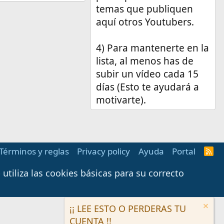
temas que publiquen
aquí otros Youtubers.
4) Para mantenerte en la
lista, al menos has de
subir un vídeo cada 15
días (Esto te ayudará a
motivarte).
Términos y reglas
Privacy policy
Ayuda
Portal
R
S
S
tiliza las cookies básicas para su correcto
¡¡ LEE ESTO O PERDERAS TU
CUENTA !!