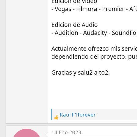
Edicion de Video
- Vegas - Filmora - Premier - Aft
Edicion de Audio
- Audition - Audacity - SoundFo
Actualmente ofrezco mis servici
dependiendo del proyecto. pu
Gracias y salu2 a to2.
Raul F1forever
R
e
a
14 Ene 2023