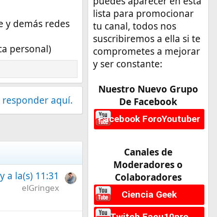
puedes aparecer en esta
lista para promocionar
be y demás redes
tu canal, todos nos
suscribiremos a ella si te
ca personal)
comprometes a mejorar
y ser constante:
Nuestro Nuevo Grupo
 responder aquí.
De Facebook
Facebook ForoYoutuber
Canales de
Moderadores o
 a la(s) 11:31
Colaboradores
elGringex
Ciencia Geek
Twitch Facu10pro