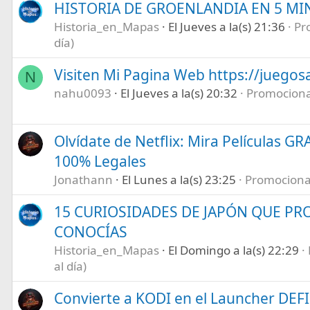
HISTORIA DE GROENLANDIA EN 5 M
Historia_en_Mapas
El Jueves a la(s) 21:36
Pr
día)
Visiten Mi Pagina Web https://juegos
N
nahu0093
El Jueves a la(s) 20:32
Promociona 
Olvídate de Netflix: Mira Películas GR
100% Legales
Jonathann
El Lunes a la(s) 23:25
Promociona t
15 CURIOSIDADES DE JAPÓN QUE P
CONOCÍAS
Historia_en_Mapas
El Domingo a la(s) 22:29
al día)
Convierte a KODI en el Launcher DEF