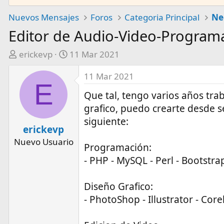
Nuevos Mensajes
Foros
Categoria Principal
Editor de Audio-Video-Program
A
F
erickevp
11 Mar 2021
u
e
11 Mar 2021
t
c
E
o
h
Que tal, tengo varios años tr
r
a
grafico, puedo crearte desde se
d
siguiente:
e
erickevp
i
Nuevo Usuario
n
Programación:
i
- PHP - MySQL - Perl - Bootstrap
c
i
Diseño Grafico:
o
- PhotoShop - Illustrator - Core