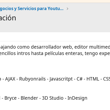
Negocios y Servicios para Youtubers
ación
abajando como desarrollador web, editor multimed
ncillos intros hasta películas enteras, tengo expe
 - AJAX - Rubyonrails - Javascritpt - C# - HTML - CS
l - Bryce - Blender - 3D Studio - InDesign