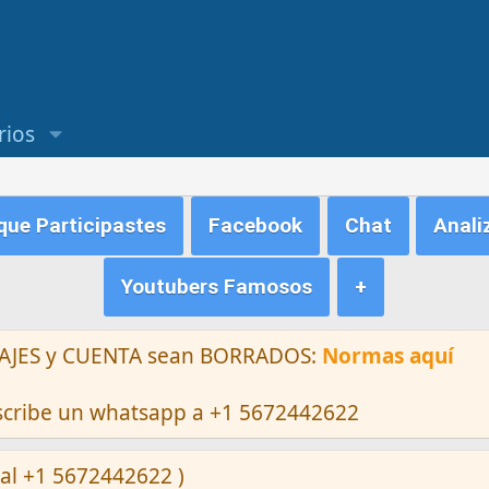
rios
ue Participastes
Facebook
Chat
Anali
Youtubers Famosos
+
ENSAJES y CUENTA sean BORRADOS:
Normas aquí
escribe un whatsapp a +1 5672442622
al +1 5672442622 )