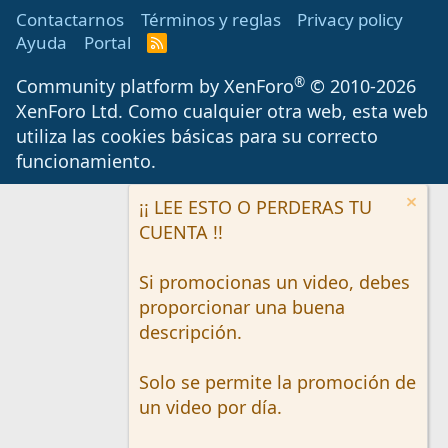
Contactarnos
Términos y reglas
Privacy policy
Ayuda
Portal
R
S
S
®
Community platform by XenForo
© 2010-2026
XenForo Ltd.
Como cualquier otra web, esta web
utiliza las cookies básicas para su correcto
funcionamiento.
¡¡ LEE ESTO O PERDERAS TU
CUENTA !!
Si promocionas un video, debes
proporcionar una buena
descripción.
Solo se permite la promoción de
un video por día.