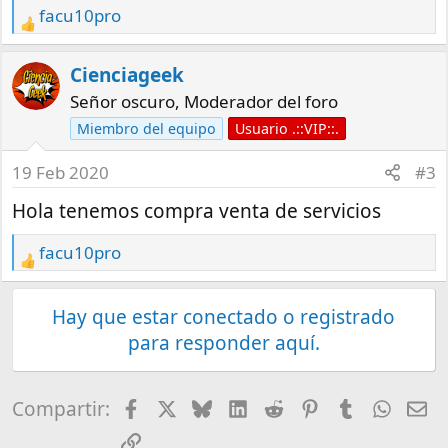
facu10pro
R
e
a
Cienciageek
c
Señor oscuro, Moderador del foro
t
Miembro del equipo
Usuario .::VIP::.
i
o
19 Feb 2020
#3
n
Hola tenemos compra venta de servicios
s
:
facu10pro
R
e
a
Hay que estar conectado o registrado
c
para responder aquí.
t
i
o
Facebook
X
Bluesky
LinkedIn
Reddit
Pinterest
Tumblr
What
E-
Compartir:
n
Enlace
s