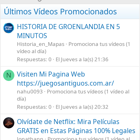
:
Últimos Vídeos Promocionados
HISTORIA DE GROENLANDIA EN 5
MINUTOS
Historia_en_Mapas
Promociona tus vídeos (1
vídeo al día)
Respuestas
0
El Jueves a la(s) 21:36
Visiten Mi Pagina Web
N
https://juegosantiguos.com.ar/
nahu0093
Promociona tus vídeos (1 vídeo al
día)
Respuestas
0
El Jueves a la(s) 20:32
Olvídate de Netflix: Mira Películas
GRATIS en Estas Páginas 100% Legales
Jonathann
Promociona tus vídeos (1 vídeo al