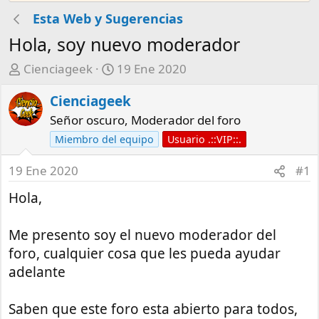
Esta Web y Sugerencias
Hola, soy nuevo moderador
A
F
Cienciageek
19 Ene 2020
u
e
Cienciageek
t
c
o
h
Señor oscuro, Moderador del foro
r
a
Miembro del equipo
Usuario .::VIP::.
d
e
19 Ene 2020
#1
i
Hola,
n
i
c
Me presento soy el nuevo moderador del
i
foro, cualquier cosa que les pueda ayudar
o
adelante
Saben que este foro esta abierto para todos,