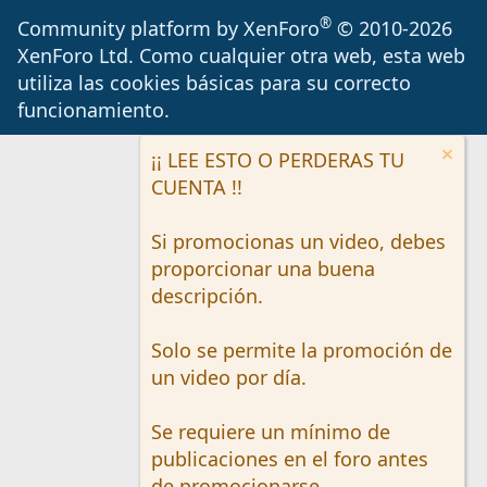
S
S
®
Community platform by XenForo
© 2010-2026
XenForo Ltd.
Como cualquier otra web, esta web
utiliza las cookies básicas para su correcto
funcionamiento.
¡¡ LEE ESTO O PERDERAS TU
CUENTA !!
Si promocionas un video, debes
proporcionar una buena
descripción.
Solo se permite la promoción de
un video por día.
Se requiere un mínimo de
publicaciones en el foro antes
de promocionarse.