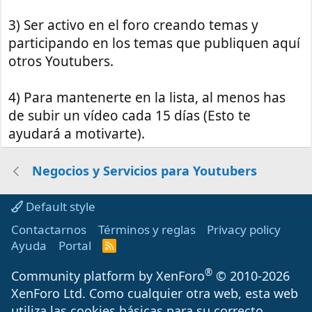
3) Ser activo en el foro creando temas y
participando en los temas que publiquen aquí
otros Youtubers.
4) Para mantenerte en la lista, al menos has
de subir un vídeo cada 15 días (Esto te
ayudará a motivarte).
Negocios y Servicios para Youtubers
Default style
Contactarnos
Términos y reglas
Privacy policy
Ayuda
Portal
R
S
S
®
Community platform by XenForo
© 2010-2026
XenForo Ltd.
Como cualquier otra web, esta web
utiliza las cookies básicas para su correcto