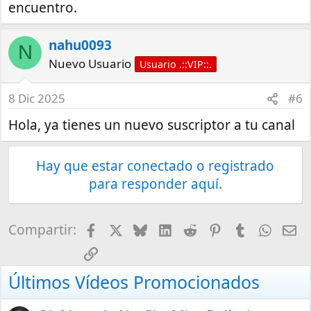
encuentro.
nahu0093
N
Nuevo Usuario
Usuario .::VIP::.
8 Dic 2025
#6
Hola, ya tienes un nuevo suscriptor a tu canal
Hay que estar conectado o registrado
para responder aquí.
Facebook
X
Bluesky
LinkedIn
Reddit
Pinterest
Tumblr
What
E-
Compartir:
Enlace
Últimos Vídeos Promocionados