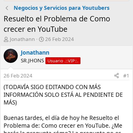
Negocios y Servicios para Youtubers
Resuelto el Problema de Como
crecer en YouTube
A
F
Jonathann
26 Feb 2024
u
e
Jonathann
t
c
o
h
SR.JHONS
Usuario .::VIP::.
r
a
d
26 Feb 2024
#1
e
(TODAVÍA SIGO EDITANDO CON MÁS
i
n
INFORMACIÓN SOLO ESTÁ AL PENDIENTE DE
i
MÁS)
c
i
Buenas tardes, el día de hoy he Resuelto el
o
Problema de: Como crecer en YouTube. ¿Me